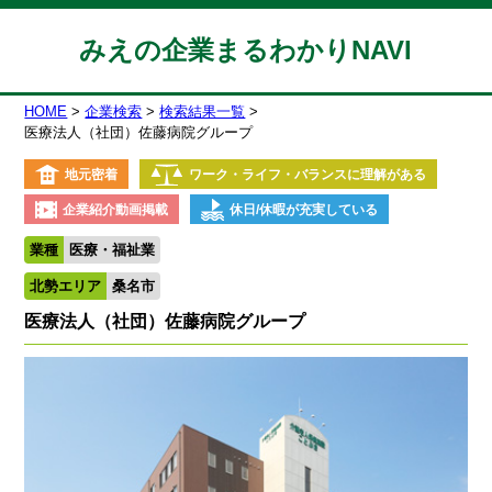
みえの企業まるわかりNAVI
HOME
企業検索
検索結果一覧
医療法人（社団）佐藤病院グループ
地元密着
ワーク・ライフ・バランスに理解がある
企業紹介動画掲載
休日/休暇が充実している
業種
医療・福祉業
北勢エリア
桑名市
医療法人（社団）佐藤病院グループ