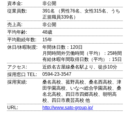
資本金:
非公開
従業員数:
391名 （男性76名、女性315名、うち
正規職員339名）
売上高:
非公開
平均年齢:
48歳
平均勤続年数:
15年
休日/休暇制度:
年間休日数：120日
月間時間外労働時間（平均）：25時間
有給休暇年間取得日数（平均）：15日
アクセス:
近鉄名古屋線桑名駅より、徒歩10分
0594-23-3547
採用窓口 TEL:
採用実績:
桑名高校、菰野高校、桑名西高校、津
田学園高校、いなべ総合学園高校、桑
名北高校、四日市四郷高校、朝明高
校、四日市農芸高校 他
URL:
http://www.sato-group.jp/