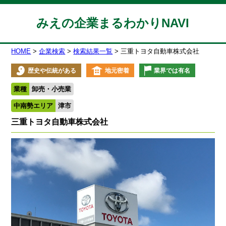
みえの企業まるわかりNAVI
HOME
企業検索
検索結果一覧
三重トヨタ自動車株式会社
歴史や伝統がある
地元密着
業界では有名
業種
卸売・小売業
中南勢エリア
津市
三重トヨタ自動車株式会社