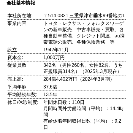
会社基本情報
本社所在地:
〒514-0821 三重県津市垂水99番地の1
事業内容:
トヨタ・レクサス・フォルクスワーゲ
ンの新車販売、中古車販売・買取、各
種自動車整備、クレジット関連、au携
帯電話の販売、各種保険業務 等
設立:
1942年11月
資本金:
1,000万円
従業員数:
342名 （男性260名、女性82名、うち
正規職員314名）（2025年3月現在）
売上高:
284億4,402万円（2024年3月期）
平均年齢:
37.6歳
平均勤続年数:
13.5年
休日/休暇制度:
年間休日数：110日
月間時間外労働時間（平均）：14.4時
間
有給休暇年間取得日数（平均）：9.2
日