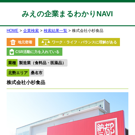
みえの企業まるわかりNAVI
HOME
企業検索
検索結果一覧
株式会社小杉食品
地元密着
ワーク・ライフ・バランスに理解がある
CSR活動に力を入れている
業種
製造業（食料品・医薬品）
北勢エリア
桑名市
株式会社小杉食品