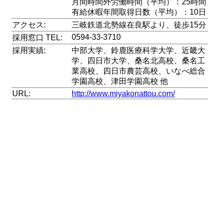
月間時間外労働時間（平均）：25時間
有給休暇年間取得日数（平均）：10日
アクセス:
三岐鉄道北勢線在良駅より、徒歩15分
0594-33-3710
採用窓口 TEL:
採用実績:
中部大学、鈴鹿医療科学大学、近畿大
学、四日市大学、桑名北高校、桑名工
業高校、四日市農芸高校、いなべ総合
学園高校、津田学園高校 他
URL:
http://www.miyakonattou.com/