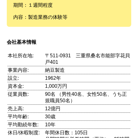
期間：１週間程度
内容：製造業務の体験等
会社基本情報
本社所在地:
〒511-0931 三重県桑名市能部字花貝
戸401
事業内容:
納豆製造
設立:
1962年
資本金:
1,000万円
従業員数:
90名 （男性40名、女性50名、うち正
規職員50名）
売上高:
12億円
平均年齢:
30歳
平均勤続年数:
10年
休日/休暇制度:
年間休日数：105日