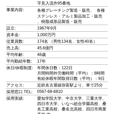
字見入流作95番地
事業内容:
各種グレーチング製造・販売、 各種
ステンレス・アルミ製品加工・販売
、樹脂成形品製造・販売
設立:
1967年9月
資本金:
1,000万円
従業員数:
174名 （男性134名、女性40名）
売上高:
45.6億円
平均年齢:
46歳
平均勤続年数:
17年
休日/休暇制度:
年間休日数：122日
月間時間外労働時間（平均）：8時間
有給休暇年間取得日数（平均）：9日
アクセス:
近鉄名古屋線弥富駅より、車で25分
0567-68-6810
採用窓口 TEL:
採用実績:
愛知学院大学、中京大学、三重大学、
四日市大学、いなべ総合学園高校、桑
名工業高校、桑名北高校、四日市商業