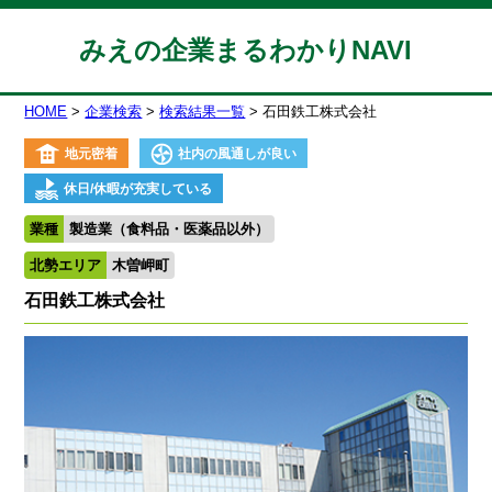
みえの企業まるわかりNAVI
HOME
企業検索
検索結果一覧
石田鉄工株式会社
地元密着
社内の風通しが良い
休日/休暇が充実している
業種
製造業（食料品・医薬品以外）
北勢エリア
木曽岬町
石田鉄工株式会社