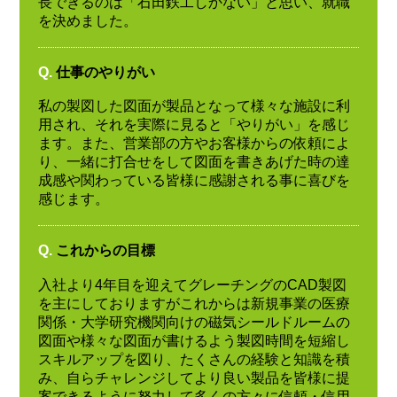
長できるのは「石田鉄工しかない」と思い、就職
を決めました。
Q.
仕事のやりがい
私の製図した図面が製品となって様々な施設に利
用され、それを実際に見ると「やりがい」を感じ
ます。また、営業部の方やお客様からの依頼によ
り、一緒に打合せをして図面を書きあげた時の達
成感や関わっている皆様に感謝される事に喜びを
感じます。
Q.
これからの目標
入社より4年目を迎えてグレーチングのCAD製図
を主にしておりますがこれからは新規事業の医療
関係・大学研究機関向けの磁気シールドルームの
図面や様々な図面が書けるよう製図時間を短縮し
スキルアップを図り、たくさんの経験と知識を積
み、自らチャレンジしてより良い製品を皆様に提
案できるように努力して多くの方々に信頼・信用