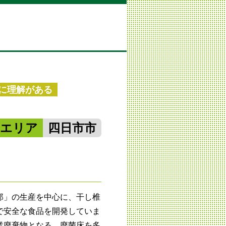
に理解がある
勢エリア
四日市市
郎」の生産を中心に、干し椎
で安全な食品を開発していま
業廃棄物となる、廃菌床を多