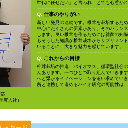
世代に任せたい」と言われ、とても心惹か
Q.
仕事のやりがい
新しい発見の連続です。椎茸を栽培するた
中心にたくさんの要素があり、そのバラン
します。良い椎茸を作るためには雑菌の知
もそうした知識が椎茸栽培からサプリメン
いることに、大きな魅力を感じています。
Q.
これからの目標
椎茸栽培の推進、バイオマス、循環型社会
んあります。一つひとつ取り組んでいきま
へと繋がるイノベーションを追い求めてい
所と連携して進めるバイオ研究の可能性は
業部
9年度入社）