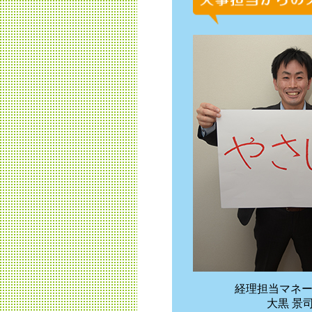
経理担当マネ
大黒 景