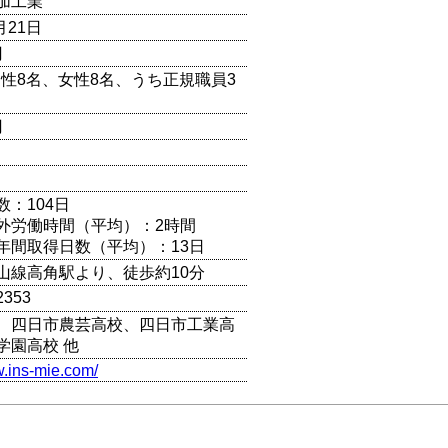
加工業
月21日
円
（男性8名、女性8名、うち正規職員3
円
数：104日
外労働時間（平均）：2時間
年間取得日数（平均）：13日
山線高角駅より、徒歩約10分
2353
、四日市農芸高校、四日市工業高
学園高校 他
w.ins-mie.com/