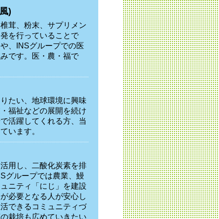
風)
し椎茸、粉末、サプリメン
開発を行っていることで
や、INSグループでの医
強みです。医・農・福で
なりたい、地球環境に興味
業・福祉などの展開を続け
場で活躍してくれる方、当
めています。
効活用し、二酸化炭素を排
NSグループでは農業、鰻
ミュニティ「にじ」を建設
えが必要となる人が安心し
生活できるコミュニティづ
茸の栽培も広めていきたい