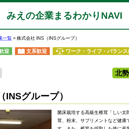
みえの企業まるわかりNAVI
果一覧
株式会社 INS（INSグループ）
歓迎
文系歓迎
ワーク・ライフ・バランス
北
S（INSグループ）
菌床栽培する高級生椎茸「しい太
茸、粉末、サプリメントなど健康
す。また、椎茸を採取した後に産