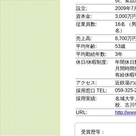
供、食品
設立:
2009年7
資本金:
3,000万
従業員数:
16名 
名）
売上高:
8,700万
平均年齢:
53歳
平均勤続年数:
3年
休日/休暇制度:
年間休日
月間時間
有給休暇
アクセス:
近鉄湯の
059-325-
採用窓口 TEL:
採用実績:
名城大学
校、古川
URL:
http://ww
受賞歴等：