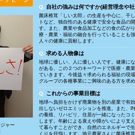
Q.
自社の強みは何ですか(経営理念や社
菌床椎茸「しい太郎」の生産を中心に、干
トなど、独自性のある健康で安全な食品の
す。また、農業や食品加工などの食の広がり
療・農業・福祉の融合を行っていることも
人々の健康に貢献します。
Q.
求める人物像は
地球に優しい、人に優しい人です。健康に
がある、この２つのキーワードで医療・農
ていきます。今後益々求められる福祉の現
グループの各種事業にご興味のある方を求
Q.
これからの事業目標は
地球へ負担をかけず廃棄物を別の産業で有
出しないゼロエミッションを推進。また、I
の養殖、リハビリ、住居が一緒になったコ
します。年齢による衰えや障がいにより支
ージャー
て暮らすことができ、自然のエネルギーで
司
くりを目指します。地元農家さんに菌床椎