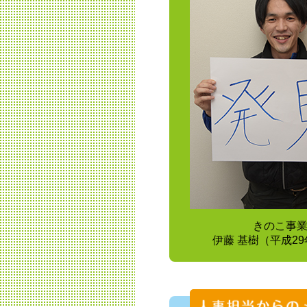
きのこ事
伊藤 基樹（平成2