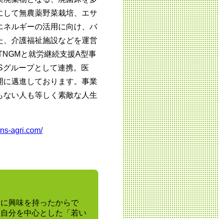
にして無農薬野菜栽培、エサ
エネルギーの活用に向け、バ
た、介護福祉施設などを運営
TNGMと就労継続支援A型事
NSグループとして連携。医
開に邁進しております。事業
もない人も等しく素敵な人生
。
ins-agri.com/
話に興味を持ったからで
、自分を中心とした「若い