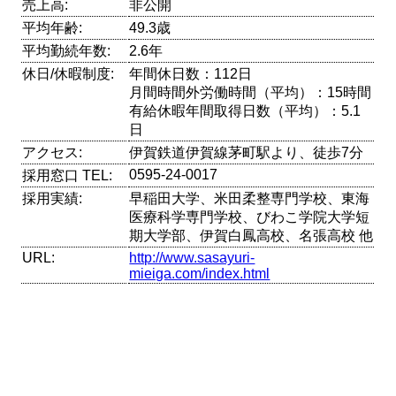
売上高:
非公開
平均年齢:
49.3歳
平均勤続年数:
2.6年
休日/休暇制度:
年間休日数：112日
月間時間外労働時間（平均）：15時間
有給休暇年間取得日数（平均）：5.1
日
アクセス:
伊賀鉄道伊賀線茅町駅より、徒歩7分
0595-24-0017
採用窓口 TEL:
採用実績:
早稲田大学、米田柔整専門学校、東海
医療科学専門学校、びわこ学院大学短
期大学部、伊賀白鳳高校、名張高校 他
URL:
http://www.sasayuri-
mieiga.com/index.html