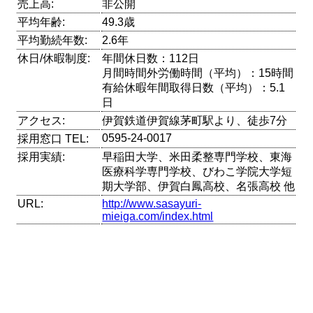
売上高:
非公開
平均年齢:
49.3歳
平均勤続年数:
2.6年
休日/休暇制度:
年間休日数：112日
月間時間外労働時間（平均）：15時間
有給休暇年間取得日数（平均）：5.1
日
アクセス:
伊賀鉄道伊賀線茅町駅より、徒歩7分
0595-24-0017
採用窓口 TEL:
採用実績:
早稲田大学、米田柔整専門学校、東海
医療科学専門学校、びわこ学院大学短
期大学部、伊賀白鳳高校、名張高校 他
URL:
http://www.sasayuri-
mieiga.com/index.html