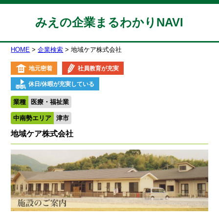
みえの企業まるわかりNAVI
HOME
企業検索
地域ケア株式会社
地元密着
社員教育が充実
休日/休暇が充実している
業種
医療・福祉業
中南勢エリア
津市
地域ケア株式会社