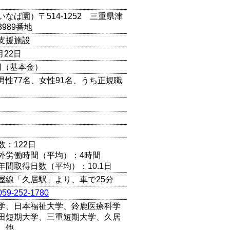
なば園）〒514-1252 三重県津
989番地
支援施設
月22日
万円（基本金）
（男性77名、女性91名、うち正規職
）
数：122日
外労働時間（平均）：4時間
年間取得日数（平均）：10.1日
屋線「久居駅」より、車で25分
059-252-1780
学、日本福祉大学、鈴鹿医療科学
田短期大学、三重短期大学、久居
 他