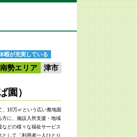
/休暇が充実している
中南勢エリア
津市
ば園）
、10万㎡という広い敷地面
る方に、施設入所支援・地域
援などの様々な福祉サービス
念として「利用者一人ひとり