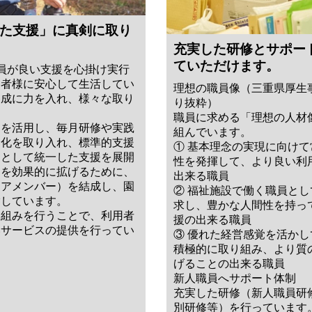
た支援」に真剣に取り
充実した研修とサポー
ていただけます。
員が良い支援を心掛け実行
用者様に安心して生活してい
理想の職員像（三重県厚生
養成に力を入れ、様々な取り
り抜粋）
職員に求める「理想の人材
トを活用し、毎月研修や実践
組んでいます。
造化を取り入れ、標準的支援
① 基本理念の実現に向け
園として統一した支援を展開
性を発揮して、より良い利
」を効果的に拡げるために、
出来る職員
コアメンバー）を結成し、園
② 福祉施設で働く職員と
指しています。
求し、豊かな人間性を持っ
り組みを行うことで、利用者
援の出来る職員
いサービスの提供を行ってい
③ 優れた経営感覚を活か
積極的に取り組み、より質
げることの出来る職員
新人職員へサポート体制
充実した研修（新人職員研
別研修等）を行っています