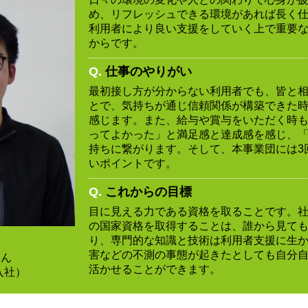
め、リフレッシュできる環境があれば長く
利用者により良い支援をしていく上で重要
からです。
Q.
仕事のやりがい
最初接し方が分からない利用者でも、皆と
とで、気持ちが通じ信頼関係が構築できた
感じます。また、給与や賞与をいただく時
ってよかった」と満足感と達成感を感じ、
持ちに繋がります。そして、本事業団には3
いポイントです。
Q.
これからの目標
目に見える力である資格を取ることです。
の国家資格を取得することは、誰から見て
り、専門的な知識と技術は利用者支援に生
寮
害などの不測の事態が起きたとしても自分
さん
活かせることができます。
入社）