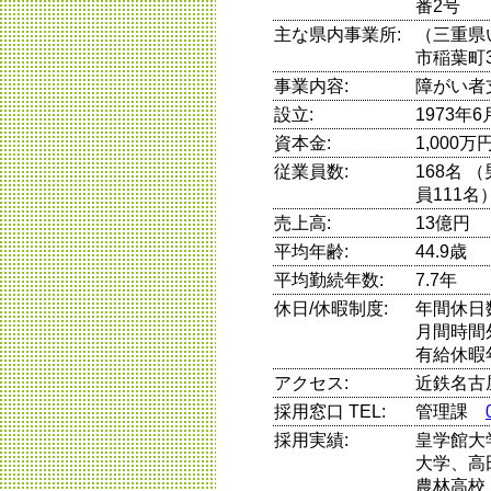
番2号
主な県内事業所:
（三重県い
市稲葉町3
事業内容:
障がい者
設立:
1973年6
資本金:
1,000
従業員数:
168名 
員111名
売上高:
13億円
平均年齢:
44.9歳
平均勤続年数:
7.7年
休日/休暇制度:
年間休日
月間時間
有給休暇
アクセス:
近鉄名古
採用窓口 TEL:
管理課
採用実績:
皇学館大
大学、高
農林高校