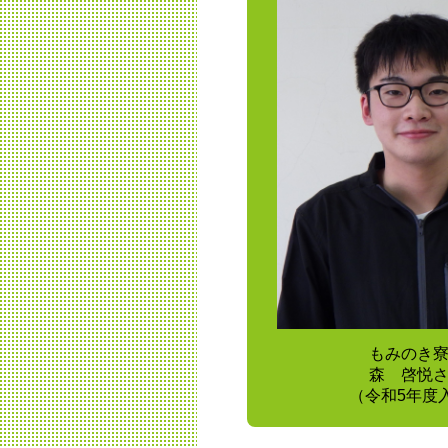
もみのき
森 啓悦
（令和5年度