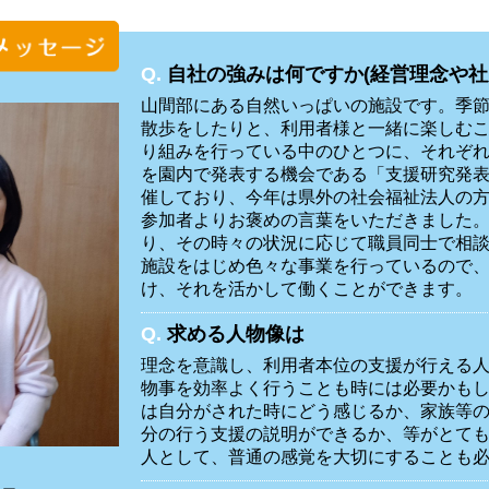
Q.
自社の強みは何ですか(経営理念や社
山間部にある自然いっぱいの施設です。季
散歩をしたりと、利用者様と一緒に楽しむ
り組みを行っている中のひとつに、それぞ
を園内で発表する機会である「支援研究発表
催しており、今年は県外の社会福祉法人の
参加者よりお褒めの言葉をいただきました
り、その時々の状況に応じて職員同士で相
施設をはじめ色々な事業を行っているので
け、それを活かして働くことができます。
Q.
求める人物像は
理念を意識し、利用者本位の支援が行える
物事を効率よく行うことも時には必要かも
は自分がされた時にどう感じるか、家族等
分の行う支援の説明ができるか、等がとて
人として、普通の感覚を大切にすることも
長