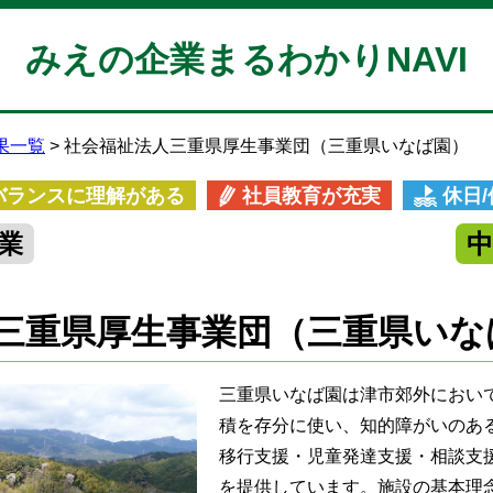
みえの企業まるわかりNAVI
果一覧
社会福祉法人三重県厚生事業団（三重県いなば園）
バランスに理解がある
社員教育が充実
休日
業
三重県厚生事業団（三重県いな
三重県いなば園は津市郊外において
積を存分に使い、知的障がいのあ
移行支援・児童発達支援・相談支
を提供しています。施設の基本理