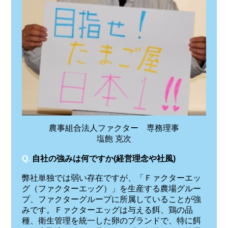
農事組合法人ファクター 専務理事
塩飽 克次
Q.
自社の強みは何ですか(経営理念や社風)
弊社単独では弱い存在ですが、「Ｆァクターエッ
グ（ファクターエッグ）」を生産する農場グルー
プ、ファクターグループに所属していることが強
みです。Ｆァクターエッグは与える餌、鶏の品
種、衛生管理を統一した卵のブランドで、特に餌