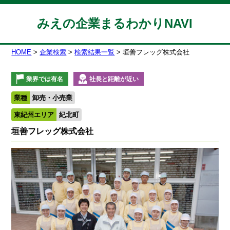
みえの企業まるわかりNAVI
HOME
企業検索
検索結果一覧
垣善フレッグ株式会社
業界では有名
社長と距離が近い
業種
卸売・小売業
東紀州エリア
紀北町
垣善フレッグ株式会社