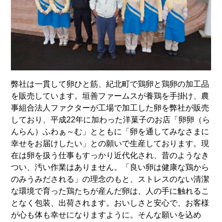
弊社は一貫して卵ひと筋、紀北町で鶏卵と鶏卵の加工品
を販売しています。垣善ファームスが養鶏を手掛け、農
事組合法人ファクターが工場で加工した卵を弊社が販売
しており、平成22年に加わった洋菓子のお店「卵卵（ら
んらん）ふわぁ～む」とともに「卵を通してみなさまに
幸せをお届けしたい」との願いで生産しております。現
在は卵を扱う仕事もすっかり近代化され、昔のようなき
つい、汚い作業はありません。「良い卵は健康な鶏から
のみうみだされる」の理念のもと、ストレスのない清潔
な環境で育った鶏たちが産んだ卵は、人の手に触れるこ
となく包装、出荷されます。おいしさと安心で、お客様
が心も体も幸せになりますように。そんな願いを込め