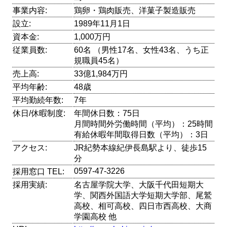
事業内容:
鶏卵・鶏肉販売、洋菓子製造販売
設立:
1989年11月1日
資本金:
1,000万円
従業員数:
60名 （男性17名、女性43名、うち正
規職員45名）
売上高:
33億1,984万円
平均年齢:
48歳
平均勤続年数:
7年
休日/休暇制度:
年間休日数：75日
月間時間外労働時間（平均）：25時間
有給休暇年間取得日数（平均）：3日
アクセス:
JR紀勢本線紀伊長島駅より、徒歩15
分
0597-47-3226
採用窓口 TEL:
採用実績:
名古屋学院大学、大阪千代田短期大
学、関西外国語大学短期大学部、尾鷲
高校、相可高校、四日市西高校、大商
学園高校 他