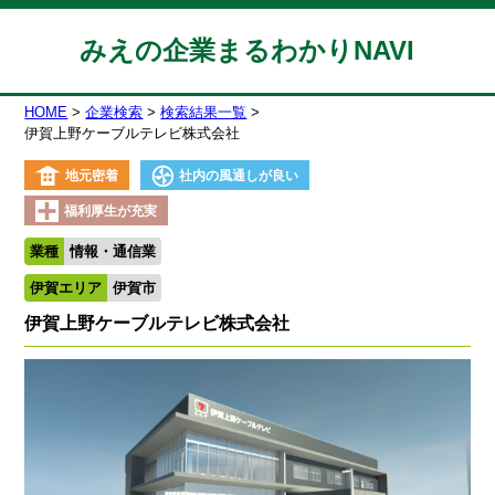
みえの企業まるわかりNAVI
HOME
企業検索
検索結果一覧
伊賀上野ケーブルテレビ株式会社
地元密着
社内の風通しが良い
福利厚生が充実
業種
情報・通信業
伊賀エリア
伊賀市
伊賀上野ケーブルテレビ株式会社