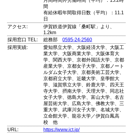
月間時間外労働時間（平均）：15.2時
間
有給休暇年間取得日数（平均）：11.1
日
アクセス:
伊賀鉄道伊賀線「桑町駅」より、
1.2km
採用窓口 TEL:
総務部
0595-24-2560
採用実績:
愛知県立大学、大阪経済大学、大阪工
業大学、大阪商業大学、大阪体育大
学、関西大学、京都外国語大学、京都
産業大学、京都女子大学、京都ノート
ルダム女子大学、京都美術工芸大学、
京都府立大学、近畿大学、皇學館大
学、滋賀県立大学、鈴鹿大学、四天王
寺大学、摂南大学、天理大学、同志社
女子大学、徳島大学、富山大学、名古
屋芸術大学、広島大学、佛教大学、三
重大学、武庫川女子大学、名城大学、
立命館大学、龍谷大学／伊賀白鳳高
校 他
URL:
https://www.ict.jp/