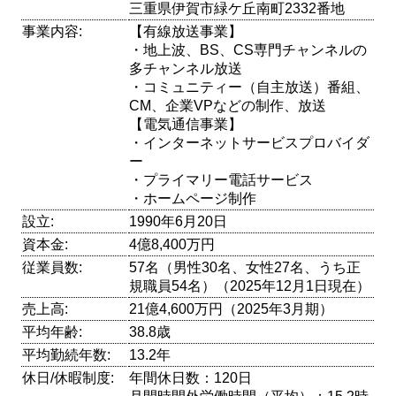
三重県伊賀市緑ケ丘南町2332番地
事業内容:
【有線放送事業】
・地上波、BS、CS専門チャンネルの
多チャンネル放送
・コミュニティー（自主放送）番組、
CM、企業VPなどの制作、放送
【電気通信事業】
・インターネットサービスプロバイダ
ー
・プライマリー電話サービス
・ホームページ制作
設立:
1990年6月20日
資本金:
4億8,400万円
従業員数:
57名（男性30名、女性27名、うち正
規職員54名）（2025年12月1日現在）
売上高:
21億4,600万円（2025年3月期）
平均年齢:
38.8歳
平均勤続年数:
13.2年
休日/休暇制度:
年間休日数：120日