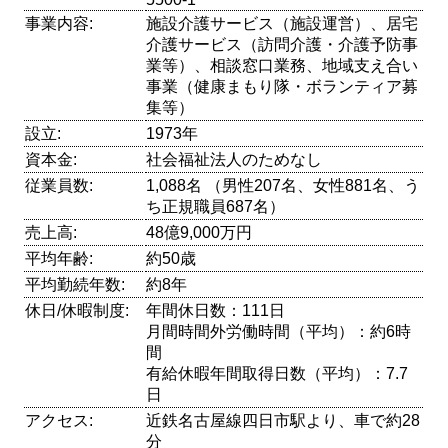
事業内容:
施設介護サービス（施設運営）、居宅
介護サービス（訪問介護・介護予防事
業等）、相談窓口業務、地域支え合い
事業（健康まもり隊・ボランティア募
集等）
設立:
1973年
資本金:
社会福祉法人のためなし
従業員数:
1,088名 （男性207名、女性881名、う
ち正規職員687名）
売上高:
48億9,000万円
平均年齢:
約50歳
平均勤続年数:
約8年
休日/休暇制度:
年間休日数：111日
月間時間外労働時間（平均）：約6時
間
有給休暇年間取得日数（平均）：7.7
日
アクセス:
近鉄名古屋線四日市駅より、車で約28
分