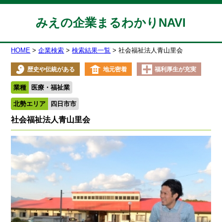
みえの企業まるわかりNAVI
HOME
企業検索
検索結果一覧
社会福祉法人青山里会
歴史や伝統がある
地元密着
福利厚生が充実
業種
医療・福祉業
北勢エリア
四日市市
社会福祉法人青山里会