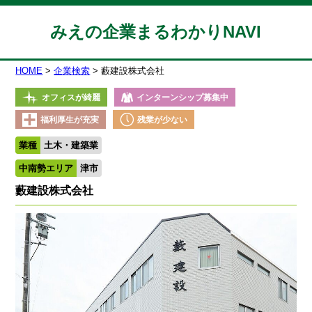
みえの企業まるわかりNAVI
HOME
企業検索
藪建設株式会社
オフィスが綺麗
インターンシップ募集中
福利厚生が充実
残業が少ない
業種
土木・建築業
中南勢エリア
津市
藪建設株式会社