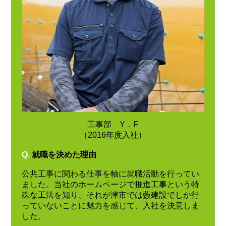
工事部 Y．F
（2016年度入社）
Q.
就職を決めた理由
公共工事に関わる仕事を軸に就職活動を行ってい
ました。当社のホームページで推進工事という特
殊な工法を知り、それが津市では藪建設でしか行
っていないことに魅力を感じて、入社を決意しま
した。