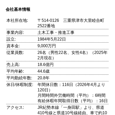
会社基本情報
本社所在地:
〒514-0126 三重県津市大里睦合町
2522番地
事業内容:
土木工事・推進工事
設立:
1984年5月22日
資本金:
9,000万円
従業員数:
26名（男性22名、女性4名）（2025年
2月現在）
売上高:
18.6億円
平均年齢:
44.6歳
平均勤続年数:
20.8年
休日/休暇制度:
年間休日数：116日（2026年4月より
120日）
月間時間外労働時間（平均）：6時間
有給休暇年間取得日数（平均）：16日
アクセス:
JR紀勢本線「一身田駅」より、県道
410号線と県道10号線経由、車で約10