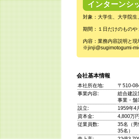
インターンシ
対象：大学生、大学院生
期間：１日だけのものや
内容：業務内容説明と現
※jinji@sugimotogu
会社基本情報
本社所在地:
〒510-
事業内容:
総合建設
事業・舗
設立:
1959年4
資本金:
4,800万
従業員数:
35名（
35名）
売上高:
22億3,