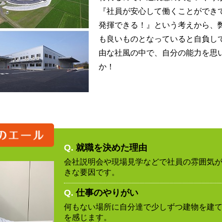
『社員が安心して働くことができ
発揮できる！』という考えから、
も良いものとなっていると自負し
由な社風の中で、自分の能力を思
か！
Q.
就職を決めた理由
会社説明会や現場見学などで社員の雰囲気
きな要因です。
Q.
仕事のやりがい
何もない場所に自分達で少しずつ建物を建
を感じます。