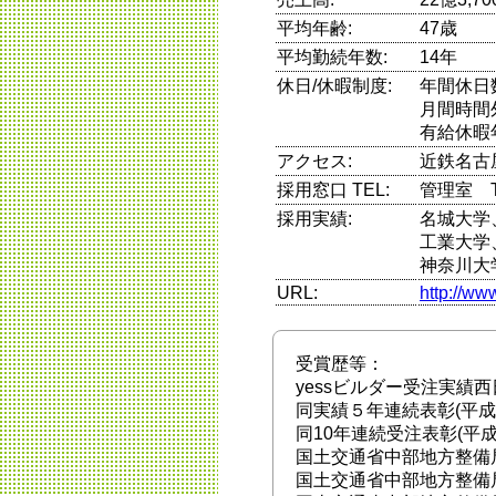
平均年齢:
47歳
平均勤続年数:
14年
休日/休暇制度:
年間休日
月間時間
有給休暇
アクセス:
近鉄名古
採用窓口 TEL:
管理室 TEL
採用実績:
名城大学
工業大学
神奈川大
URL:
http://w
受賞歴等：
yessビルダー受注実績西日
同実績５年連続表彰(平成2
同10年連続受注表彰(平成
国土交通省中部地方整備局
国土交通省中部地方整備局