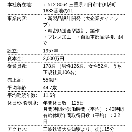
本社所在地:
〒512-8064 三重県四日市市伊坂町
1633番地の11
事業内容:
・新製品設計開発（大企業タイアッ
プ）
・精密順送金型設計、製作
・プレス加工 ・自動車部品溶接、組
立
設立:
1957年
資本金:
2,000万円
従業員数:
178名 （男性126名、女性52名、うち
正規社員106名）
売上高:
55億円
平均年齢:
44.7歳
平均勤続年数:
11.6年
休日/休暇制度:
年間休日数：125日
月間時間外労働時間（平均）：40時間
有給休暇年間取得日数（平均）：3.2
日
アクセス:
三岐鉄道大矢知駅より、徒歩15分