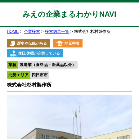
みえの企業まるわかりNAVI
HOME
企業検索
検索結果一覧
株式会社杉村製作所
歴史や伝統がある
地元密着
休日/休暇が充実している
業種
製造業（食料品・医薬品以外）
北勢エリア
四日市市
株式会社杉村製作所