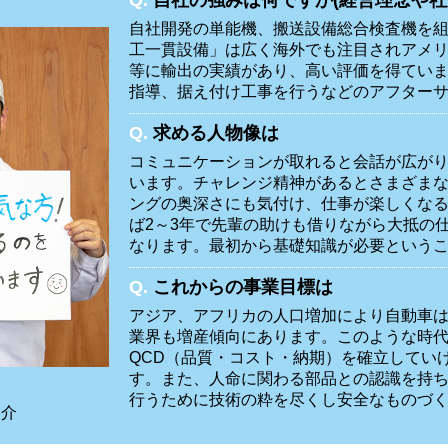
自社開発の単能機、搬送設備総合検査機を組
工一貫設備」は広く海外でも注目されアメ
等に輸出の実績があり、高い評価を得てい
指導、据え付け工事を行うなどのアフター
Q.
求める人物像は
コミュニケーションが取れると会話が広が
います。チャレンジ精神があるとさまざま
ングの奥深さにも気付け、仕事が楽しくな
ば2～3年で先輩の助けも借りながら大抵の
なります。最初から基礎知識が必要という
Q.
これからの事業目標は
アジア、アフリカの人口増加により自動車
業界も増産傾向にあります。このような時
QCD（品質・コスト・納期）を確立してい
す。また、人命に関わる部品との認識を持
行うために技術の粋を尽くし安全なものづ
之介