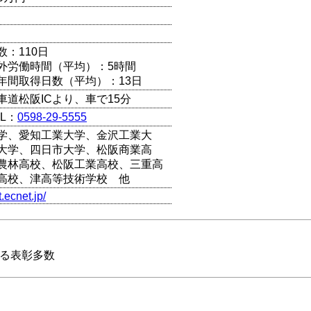
数：110日
外労働時間（平均）：5時間
年間取得日数（平均）：13日
車道松阪ICより、車で15分
L：
0598-29-5555
学、愛知工業大学、金沢工業大
大学、四日市大学、松阪商業高
農林高校、松阪工業高校、三重高
高校、津高等技術学校 他
t.ecnet.jp/
する表彰多数