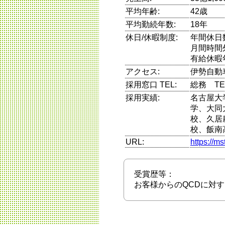
平均年齢:
42歳
平均勤続年数:
18年
休日/休暇制度:
年間休日
月間時間
有給休暇
アクセス:
伊勢自動
採用窓口 TEL:
総務 TE
採用実績:
名古屋大
学、大同
校、久居
校、飯南
URL:
https://ms
受賞歴等：
お客様からのQCDに対