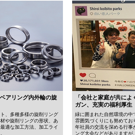
ベアリング内外輪の旋
「会社と家庭が共によ
ガン、充実の福利厚生
ット、多種多様の旋削リング
緑に囲まれた自然環境の中
素材や旋削リングの形状、あ
雰囲気づくりにも努めてお
た最適な加工方法、加工ライ
年社員の交流を深める行事
す。
ング大会などがありますが