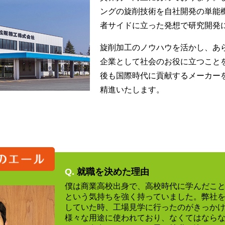
ングの旋削技術を自社開発の単能
者サイドに立った発想で研究開発
旋削加工のノウハウを活かし、あ
企業として社会のお役に立つこと
後も国際時代に貢献するメーカー
精進いたします。
Q.
就職を決めた理由
僕は商業高校出身で、高校時代に学んだこ
という気持ちを強く持っていました。弊社
していた時、工場見学に行ったのがきっか
様々な用途に使われており、なくてはなら