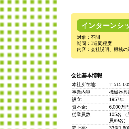
インターンシ
対象：不問
期間：1週間程度
内容：会社説明、機械の
会社基本情報
本社所在地:
〒515-
事業内容:
機械器具
設立:
1957年
資本金:
6,000万
従業員数:
105名 
員89名）
売上高:
33億1,6