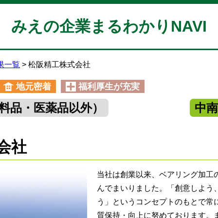
みえの企業まるわかりNAVI
果一覧
松阪精工株式会社
地元密着
福利厚生が充実
料品・医薬品以外）
中
会社
当社は創業以来、ベアリング加工
んでまいりました。「創意しよう
う」というコンセプトのもとで常
質保持・向上に努めております。