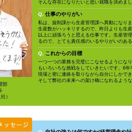
そんな存在になりたいと思い就職を決めま
Q.
仕事のやりがい
私は、旋削課から生産管理課へ異動になり
生産数がハッキリするので、昨日よりも生
以上に頑張ろうと思える仕事です。生産管
るので、とても責任感のいるやりがいのあ
Q.
これからの目標
一つ一つの業務を完璧にこなせるようにな
もいろいろな挑戦をしていきたいです。6年
現場と密に連絡を取りながら自分にしかで
そして弊社の未来への架け橋になれるよう
理部
斗
入社）
Q.
自社の強みは何ですか(経営理念や社