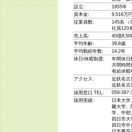
設立:
1955年
資本金:
9,516万
従業員数:
145名 
社員120
売上高:
40億8,5
平均年齢:
39.8歳
平均勤続年数:
14.2年
休日/休暇制度:
年間休日
月間時間
有給休暇
アクセス:
近鉄名古
近鉄名古
059-397-
採用窓口 TEL:
採用実績:
日本大学
畿大学、
学、中部
四日市大
四日市中
日市農芸