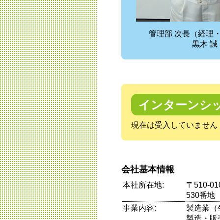
管理部 次長（経理
黒木 誠
インターンシ
現在は受入していません
会社基本情報
本社所在地:
〒510-
530番地
事業内容:
製造業（
製造・販