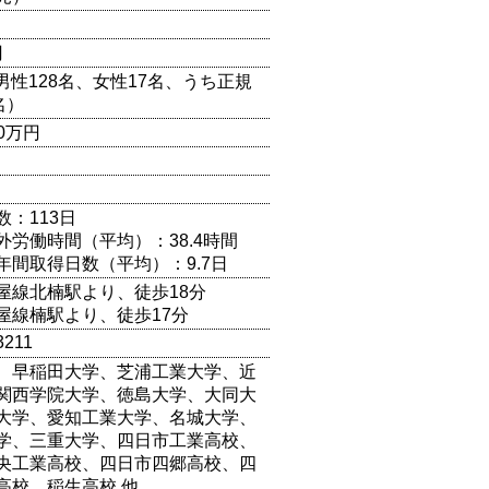
円
（男性128名、女性17名、うち正規
名）
00万円
数：113日
外労働時間（平均）：38.4時間
年間取得日数（平均）：9.7日
屋線北楠駅より、徒歩18分
屋線楠駅より、徒歩17分
3211
、早稲田大学、芝浦工業大学、近
関西学院大学、徳島大学、大同大
大学、愛知工業大学、名城大学、
学、三重大学、四日市工業高校、
央工業高校、四日市四郷高校、四
高校、稲生高校 他