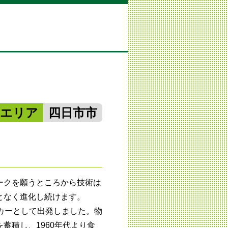
勢エリア
四日市市
ークを願うところから技術は
となく進化し続けます。
カーとして出発しました。物
蓄積し、1960年代より食