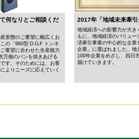
て何なりとご相談くだ
2017年「地域未来牽
地域経済への影響力が大き
もに、地域経済のバリュー
生産形態のご要望に幅広くお
済牽引事業の中心的な企業
「960型 D.G.F トンネ
企業」に選ばれました。地
のご要望に合わせた生産能力
100年企業をめざし、四日
数万個のパンを焼きあげる
届けていきます。
能です。そのためには、お客
ンによりニーズに応えていく