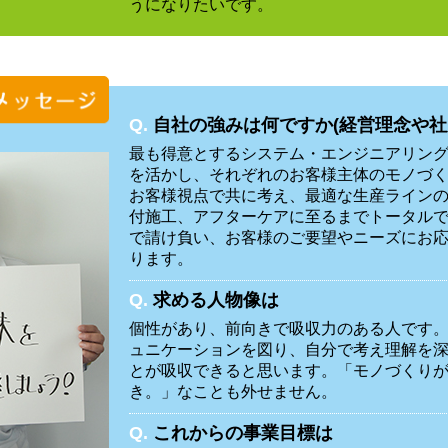
うになりたいです。
Q.
自社の強みは何ですか(経営理念や社
最も得意とするシステム・エンジニアリン
を活かし、それぞれのお客様主体のモノづ
お客様視点で共に考え、最適な生産ライン
付施工、アフターケアに至るまでトータル
で請け負い、お客様のご要望やニーズにお
ります。
Q.
求める人物像は
個性があり、前向きで吸収力のある人です
ュニケーションを図り、自分で考え理解を
とが吸収できると思います。「モノづくり
き。」なことも外せません。
Q.
これからの事業目標は