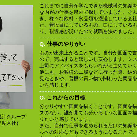
これまでに自分が学んできた機械科の知識
な内容の仕事を県内で探していました。そ
き、様々な飲料・食品類を搬送している会
た。普段目にしているもの、口にしている
り、親近感が湧いたので就職を決めました
Q.
仕事のやりがい
ものが出来上がることです。自分が図面で
ので、完成すると嬉しいし安心します。ミ
上司にアドバイスをもらいながら進めてい
他にも、お客様の工場などに行った際、納
見たときや、普段の買い物で関わった商品
いを感じます。
Q.
これからの目標
分かりやすい図面を描くことです。図面を
スのない、誰が見ても分かるような図面を
設計グループ
りたいと感じています。
6年度入社）
また、自分で仕事を進められるだけの知識
ルへの対応などもできるようになることで