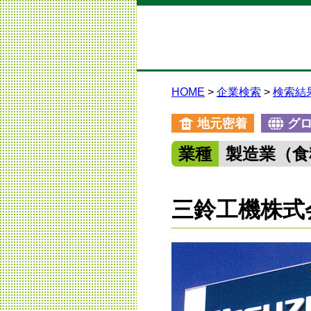
HOME
企業検索
検索結
地元密着
グ
業種
製造業（食
三鈴工機株式