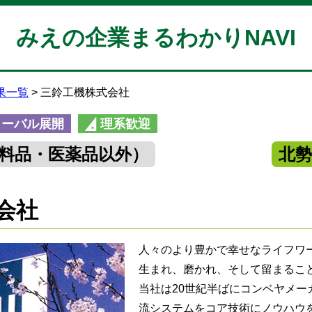
みえの企業まるわかりNAVI
果一覧
三鈴工機株式会社
ローバル展開
理系歓迎
料品・医薬品以外）
北
会社
人々のより豊かで幸せなライフワ
生まれ、磨かれ、そして留まるこ
当社は20世紀半ばにコンベヤメー
流システムをコア技術にノウハウを