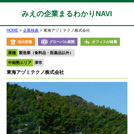
みえの企業まるわかりNAVI
HOME
企業検索
東海アヅミテクノ株式会社
地元密着
グローバル展開
オフィスが綺麗
業種
製造業（食料品・医薬品以外）
中南勢エリア
津市
東海アヅミテクノ株式会社