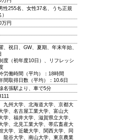
00万円
（男性255名、女性37名、うち正規
名）
00万円
曜、祝日、GW、夏期、年末年始、
日
制度（初年度10日）、リフレッシ
度
外労働時間（平均）：18時間
年間取得日数（平均）：10.6日
線名張駅より、車で5分
3111
、九州大学、北海道大学、京都大
大学、名古屋工業大学、富山大
大学、福井大学、滋賀県立大学、
大学、北見工業大学、帯広畜産大
館大学、近畿大学、関西大学、同
、龍谷大学、南山大学、東京農業