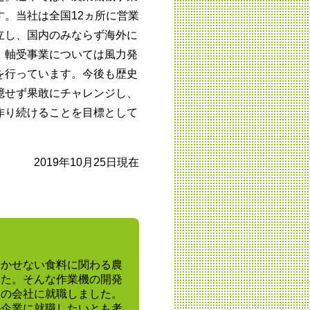
。当社は全国12ヵ所に営業
立し、国内のみならず海外に
。軸受事業については風力発
を行っています。今後も歴史
臆せず果敢にチャレンジし、
作り続けることを目標として
2019年10月25日現在
欠かせない食料に関わる農
した。そんな作業機の開発
この会社に就職しました。
の企業に就職したいとも考