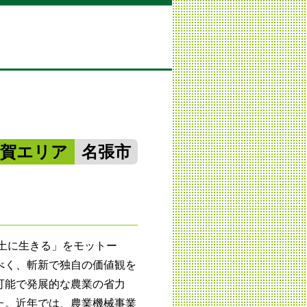
伊賀エリア
名張市
み土に生きる」をモットー
べく、斬新で独自の価値観を
可能で発展的な農業の省力
た。近年では、農業機械事業