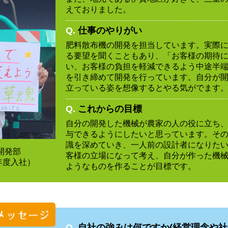
えておりました。
Q.
仕事のやりがい
肥料散布機の開発を担当しています。実際
る要望を聞くこともあり、「お客様の期待
い、お客様の負担を軽減できるよう中途半
を引き締めて開発を行っています。自分が
立っている姿を想像するとやる気がでます
Q.
これからの目標
自分の開発した機械が農家の人の役に立ち
与できるようにしたいと思っています。そ
識を深めていき、一人前の設計者になりた
開発部
客様の立場になって考え、自分が作った機
7年度入社）
ようなものを作ることが目標です。
Q.
自社の強みは何ですか(経営理念や社