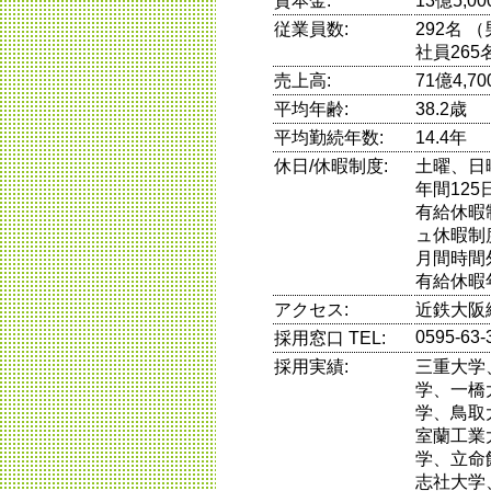
資本金:
13億5,0
従業員数:
292名 
社員265
売上高:
71億4,7
平均年齢:
38.2歳
平均勤続年数:
14.4年
休日/休暇制度:
土曜、日
年間125
有給休暇
ュ休暇制
月間時間
有給休暇
アクセス:
近鉄大阪
0595-63-
採用窓口 TEL:
採用実績:
三重大学
学、一橋
学、鳥取
室蘭工業
学、立命
志社大学