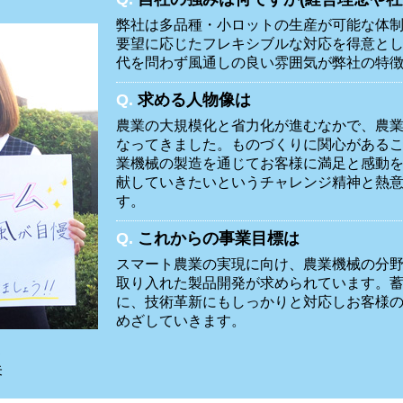
弊社は多品種・小ロットの生産が可能な体
要望に応じたフレキシブルな対応を得意と
代を問わず風通しの良い雰囲気が弊社の特
Q.
求める人物像は
農業の大規模化と省力化が進むなかで、農
なってきました。ものづくりに関心がある
業機械の製造を通じてお客様に満足と感動
献していきたいというチャレンジ精神と熱
す。
Q.
これからの事業目標は
スマート農業の実現に向け、農業機械の分野に
取り入れた製品開発が求められています。
に、技術革新にもしっかりと対応しお客様
めざしていきます。
部
未