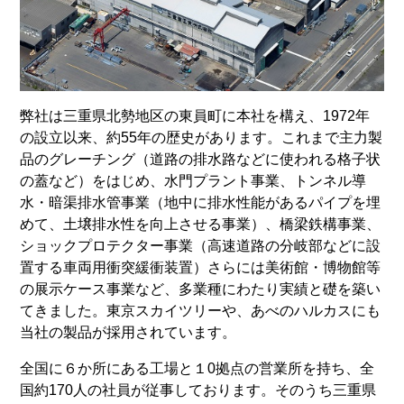
弊社は三重県北勢地区の東員町に本社を構え、1972年
の設立以来、約55年の歴史があります。これまで主力製
品のグレーチング（道路の排水路などに使われる格子状
の蓋など）をはじめ、水門プラント事業、トンネル導
水・暗渠排水管事業（地中に排水性能があるパイプを埋
めて、土壌排水性を向上させる事業）、橋梁鉄構事業、
ショックプロテクター事業（高速道路の分岐部などに設
置する車両用衝突緩衝装置）さらには美術館・博物館等
の展示ケース事業など、多業種にわたり実績と礎を築い
てきました。東京スカイツリーや、あべのハルカスにも
当社の製品が採用されています。
全国に６か所にある工場と１0拠点の営業所を持ち、全
国約170人の社員が従事しております。そのうち三重県