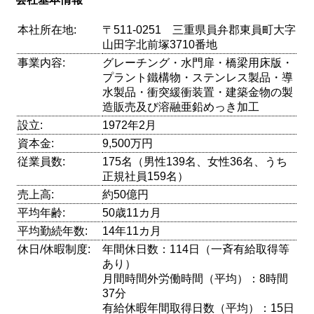
本社所在地:
〒511-0251 三重県員弁郡東員町大字
山田字北前塚3710番地
事業内容:
グレーチング・水門扉・橋梁用床版・
プラント鐵構物・ステンレス製品・導
水製品・衝突緩衝装置・建築金物の製
造販売及び溶融亜鉛めっき加工
設立:
1972年2月
資本金:
9,500万円
従業員数:
175名（男性139名、女性36名、うち
正規社員159名）
売上高:
約50億円
平均年齢:
50歳11カ月
平均勤続年数:
14年11カ月
休日/休暇制度:
年間休日数：114日（一斉有給取得等
あり）
月間時間外労働時間（平均）：8時間
37分
有給休暇年間取得日数（平均）：15日