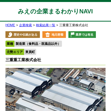
みえの企業まるわかりNAVI
HOME
企業検索
検索結果一覧
三重重工業株式会社
歴史や伝統がある
地元密着
業界では有名
業種
製造業（食料品・医薬品以外）
北勢エリア
東員町
三重重工業株式会社