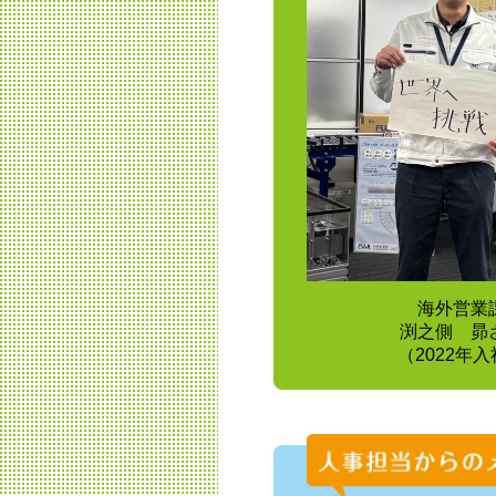
海外営業
渕之側 昴
（2022年