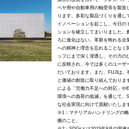
ベヤ用や自動車用の軸受等を製造
ります。多彩な製品づくりを通し
イノベーションを起こし、今日の
ションを確立してまいりました。
ろに進化はない。革新を怖れる企
への精神と理念を忘れることなく
ッフにまで深く浸透し、その力の
に反映され、今では多くのユーザ
だいております。また、FUJIは
と価値の創造に取り組んでおりま
による「労働力不足への対応」やE
環境への負荷の低減」を通じて、SD
な社会実現に向けて貢献いたしま
※1：マテリアルハンドリングの
搬のこと。
※2：SDGsとは2015年9月の国