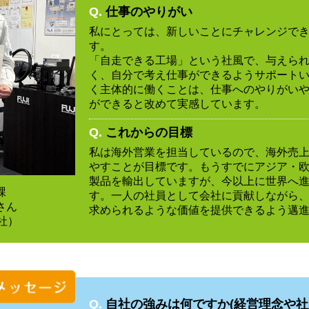
Q.
仕事のやりがい
私にとっては、新しいことにチャレンジで
す。
「自走できる工場」という社風で、与えら
く、自分で考え仕事ができるようサポート
く主体的に働くことは、仕事へのやりがい
ができると改めて実感しています。
Q.
これからの目標
私は海外営業を担当しているので、海外売
やすことが目標です。もうすでにアジア・
製品を輸出していますが、今以上に世界へ
課
す。一人の社員として会社に貢献しながら
さん
求められるような価値を提供できるよう邁
入社）
Q.
自社の強みは何ですか(経営理念や社