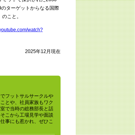
69のターゲットからなる国際
」のこと。
.youtube.com/watch?
2025年12月現在
けでフットサルサークルや
たことや、社員家族もワク
機室で当時の総務部長と話
。そこから工場見学や面談
る仕事にも惹かれ、ぜひこ