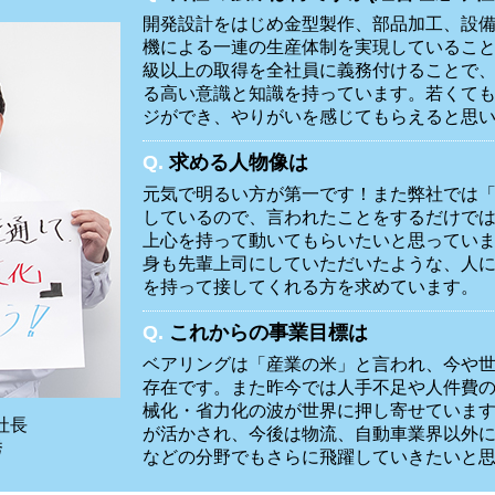
開発設計をはじめ金型製作、部品加工、設
機による一連の生産体制を実現しているこ
級以上の取得を全社員に義務付けることで
る高い意識と知識を持っています。若くて
ジができ、やりがいを感じてもらえると思
Q.
求める人物像は
元気で明るい方が第一です！また弊社では
しているので、言われたことをするだけで
上心を持って動いてもらいたいと思ってい
身も先輩上司にしていただいたような、人
を持って接してくれる方を求めています。
Q.
これからの事業目標は
ベアリングは「産業の米」と言われ、今や
存在です。また昨今では人手不足や人件費
械化・省力化の波が世界に押し寄せていま
社長
が活かされ、今後は物流、自動車業界以外
秀
などの分野でもさらに飛躍していきたいと