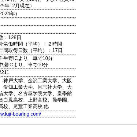
25年12月現在）
2024年）
数：128日
外労働時間（平均）：２時間
年間取得日数（平均）：17日
壬生野ICより、車で10分
中瀬ICより、車で10分
2211
、神戸大学、金沢工業大学、大阪
、愛知工業大学、同志社大学、大
信大学、名古屋学院大学、皇學館
賀白鳳高校、上野高校、昴学園、
高校、尾鷲工業高校 他
ww.fuji-bearing.com/