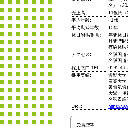
名）（20
売上高:
11億円（
平均年齢:
41歳
平均勤続年数:
10年
休日/休暇制度:
年間休日
月間時間
有給休暇
アクセス:
名阪国道
名阪国道
0595-46-
採用窓口 TEL:
採用実績:
近畿大学
産業大学
阪電気通
大學、伊
名張青峰
URL:
https://w
受賞歴等：