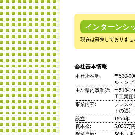
インターンシ
現在は募集しておりませ
会社基本情報
本社所在地:
〒530-
ルトンプ
主な県内事業所:
〒518-
田工業団
事業内容:
プレスベ
トの設計
設立:
1956年
資本金:
5,000万
従業員数:
58名（男