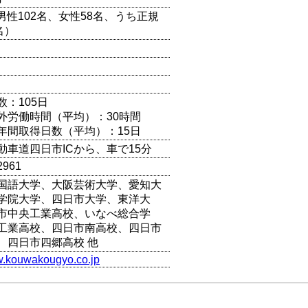
（男性102名、女性58名、うち正規
名）
数：105日
外労働時間（平均）：30時間
年間取得日数（平均）：15日
動車道四日市ICから、車で15分
2961
国語大学、大阪芸術大学、愛知大
学院大学、四日市大学、東洋大
市中央工業高校、いなべ総合学
工業高校、四日市南高校、四日市
、四日市四郷高校 他
w.kouwakougyo.co.jp