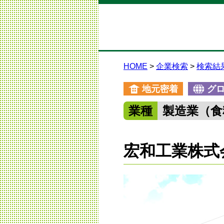
HOME
企業検索
検索結
地元密着
グ
業種
製造業（食
宏和工業株式