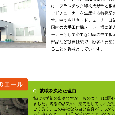
は、プラスチック印刷成形部と板
ッドチューナーを生産する特機部
す。中でもリキッドチューナーは
国内の大手工作機メーカー様に納
ーナーとして必要な部品の中で板
部品などは自社製で、顧客の要望
ることを得意としています。
Q.
就職を決めた理由
私は法学部の出身ですが、ものづくりに関
ました。現場の活気や、案内をしてくれた
ごく良く、この会社なら自分自身がしっか
る仕事ができる、自分を活かすことができ