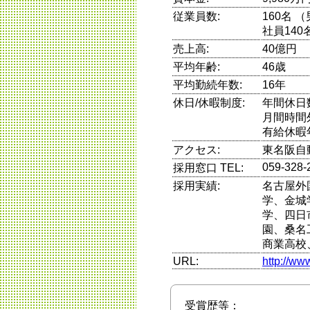
従業員数:
160名 
社員140
売上高:
40億円
平均年齢:
46歳
平均勤続年数:
16年
休日/休暇制度:
年間休日
月間時間
有給休暇
アクセス:
東名阪自
059-328-
採用窓口 TEL:
採用実績:
名古屋外
学、金城
学、四日
園、桑名
商業高校
URL:
http://ww
受賞歴等：