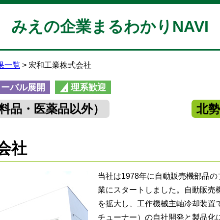
みえの企業まるわかりNAVI
果一覧
宏和工業株式会社
ローバル展開
理系歓迎
料品・医薬品以外）
北
会社
当社は1978年に自動販売機部品
業にスタートしました。自動販売
を拡大し、工作機械主軸冷却装置
チューナー）の自社開発と製品化