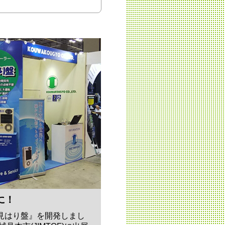
に！
見はり盤』を開発しまし