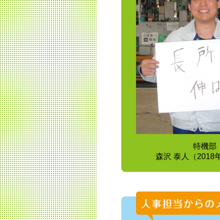
特機部
森沢 泰人（201