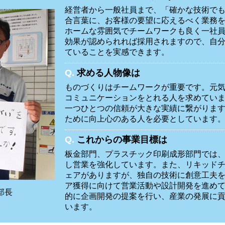
経営者から一般社員まで、「確かな技術で
合言葉に、お客様の要望に応えるべく業務
ホームな雰囲気でチームワークも良く一社
効果が認められれば採用されますので、自
ていることを実感できます。
Q.
求める人物像は
ものづくりはチームワークが重要です。元
コミュニケーションをとれる人を求めてい
一つひとつの信頼が大きな実績に繋がりま
ために向上心のある人を必要としています
Q.
これからの事業目標は
板金部門、プラスチック印刷成形部門では
し営業を強化しています。また、リキッドチ
ェアがありますが、独自の技術に創意工夫
ア獲得に向けて営業活動や設計開発を進め
部長
的に企画開発の提案を行い、産業の発展に
います。