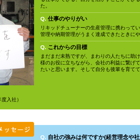
た。
Q.
仕事のやりがい
リキッドチューナーの生産管理に携わって
管理や納期管理がうまく達成できたときに
Q.
これからの目標
まだまだ未熟ですが、まわりの人たちに助
様のお役に立ちながら、会社の利益に繋げ
たいと思います。そして自分も後輩を育て
8年度入社）
Q.
自社の強みは何ですか(経営理念や社