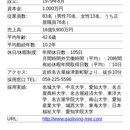
設立:
1979年8月
資本金:
1,000万円
従業員数:
83名（男性70名、女性13名、うち正
規職員76名）
売上高:
16億9,900万円
平均年齢:
42.6歳
平均勤続年数:
10.2年
休日/休暇制度:
年間休日数：105日
月間時間外労働時間（平均）：20時間
有給休暇年間取得日数（平均）：10日
アクセス:
近鉄名古屋線津新町駅より、徒歩10分
059-225-5596
採用窓口 TEL:
採用実績:
名城大学、中京大学、愛知大学、名古
屋商科大学、名古屋経済大学、東洋大
学、名古屋学院大学、南山大学、愛知
産業大学、城西大学、東海大学、日本
福祉大学、愛知学院大学
URL:
http://www.gasliving-mie.com