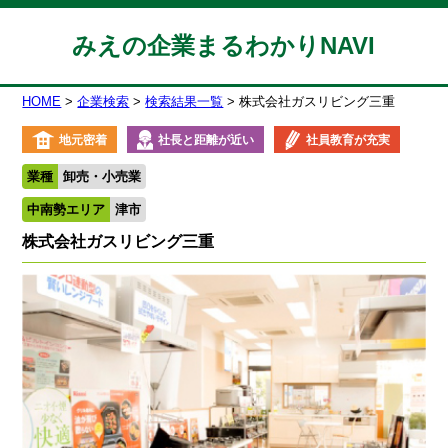
みえの企業まるわかりNAVI
HOME
企業検索
検索結果一覧
株式会社ガスリビング三重
地元密着
社長と距離が近い
社員教育が充実
業種
卸売・小売業
中南勢エリア
津市
株式会社ガスリビング三重