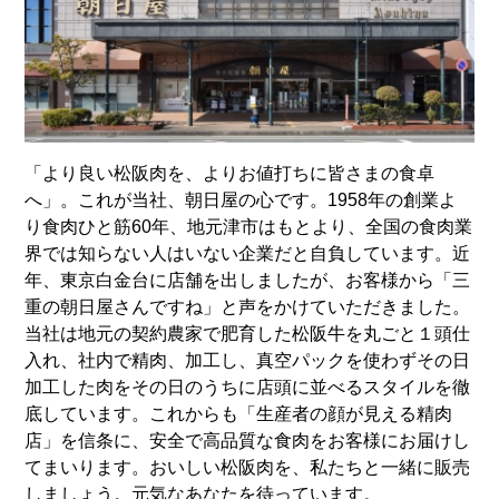
「より良い松阪肉を、よりお値打ちに皆さまの食卓
へ」。これが当社、朝日屋の心です。1958年の創業よ
り食肉ひと筋60年、地元津市はもとより、全国の食肉業
界では知らない人はいない企業だと自負しています。近
年、東京白金台に店舗を出しましたが、お客様から「三
重の朝日屋さんですね」と声をかけていただきました。
当社は地元の契約農家で肥育した松阪牛を丸ごと１頭仕
入れ、社内で精肉、加工し、真空パックを使わずその日
加工した肉をその日のうちに店頭に並べるスタイルを徹
底しています。これからも「生産者の顔が見える精肉
店」を信条に、安全で高品質な食肉をお客様にお届けし
てまいります。おいしい松阪肉を、私たちと一緒に販売
しましょう。元気なあなたを待っています。