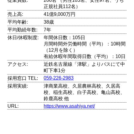
従業員数:
200名 （男性103名、女性97名、うち
正規社員112名）
売上高:
41億9,000万円
平均年齢:
38歳
平均勤続年数:
7年
休日/休暇制度:
年間休日数：105日
月間時間外労働時間（平均）：10時間
（12月を除く）
有給休暇年間取得日数（平均）：10日
アクセス:
近鉄名古屋線「津駅」よりバスにて中
町下車1分
059-226-2983
採用窓口 TEL:
採用実績:
津商業高校、久居農林高校、久居高
校、稲生高校、白子高校、亀山高校、
鈴鹿高校 他
URL:
https://www.asahiya.net/