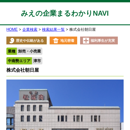
みえの企業まるわかりNAVI
HOME
企業検索
検索結果一覧
株式会社朝日屋
歴史や伝統がある
地元密着
福利厚生が充実
業種
卸売・小売業
中南勢エリア
津市
株式会社朝日屋