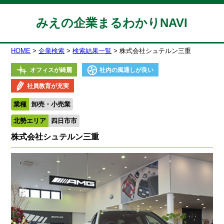
みえの企業まるわかりNAVI
HOME
企業検索
検索結果一覧
株式会社シュテルン三重
オフィスが綺麗
社内の風通しが良い
社員教育が充実
業種
卸売・小売業
北勢エリア
四日市市
株式会社シュテルン三重