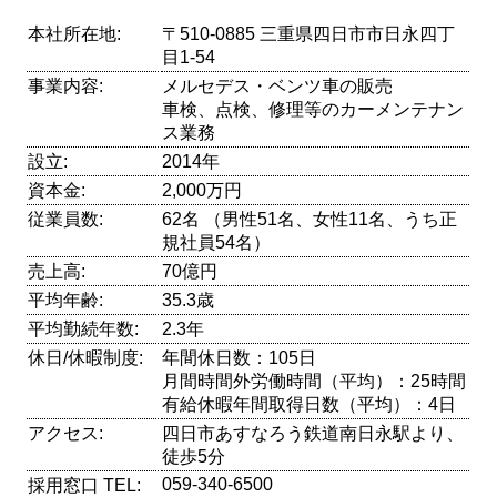
本社所在地:
〒510-0885 三重県四日市市日永四丁
目1-54
事業内容:
メルセデス・ベンツ車の販売
車検、点検、修理等のカーメンテナン
ス業務
設立:
2014年
資本金:
2,000万円
従業員数:
62名 （男性51名、女性11名、うち正
規社員54名）
売上高:
70億円
平均年齢:
35.3歳
平均勤続年数:
2.3年
休日/休暇制度:
年間休日数：105日
月間時間外労働時間（平均）：25時間
有給休暇年間取得日数（平均）：4日
アクセス:
四日市あすなろう鉄道南日永駅より、
徒歩5分
059-340-6500
採用窓口 TEL: