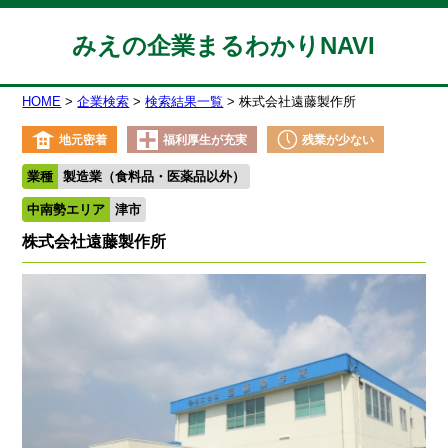
みえの企業まるわかりNAVI
HOME
企業検索
検索結果一覧
株式会社遠藤製作所
地元密着
福利厚生が充実
残業が少ない
業種
製造業（食料品・医薬品以外）
中南勢エリア
津市
株式会社遠藤製作所