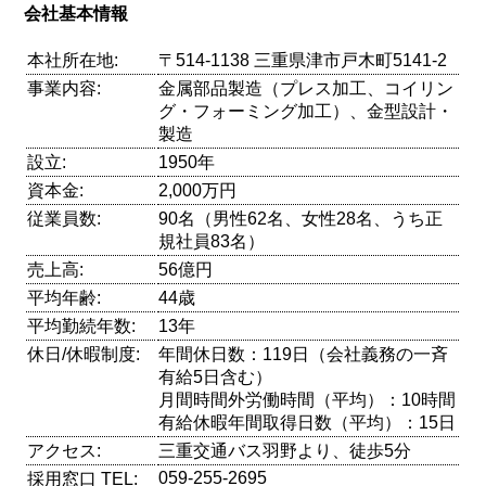
会社基本情報
本社所在地:
〒514-1138 三重県津市戸木町5141-2
事業内容:
金属部品製造（プレス加工、コイリン
グ・フォーミング加工）、金型設計・
製造
設立:
1950年
資本金:
2,000万円
従業員数:
90名（男性62名、女性28名、うち正
規社員83名）
売上高:
56億円
平均年齢:
44歳
平均勤続年数:
13年
休日/休暇制度:
年間休日数：119日（会社義務の一斉
有給5日含む）
月間時間外労働時間（平均）：10時間
有給休暇年間取得日数（平均）：15日
アクセス:
三重交通バス羽野より、徒歩5分
059-255-2695
採用窓口 TEL: