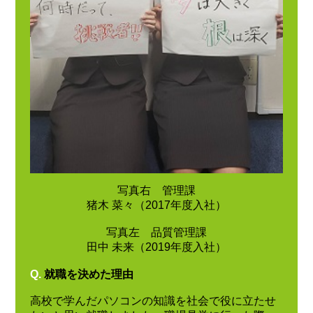
写真右 管理課
猪木 菜々（2017年度入社）
写真左 品質管理課
田中 未来（2019年度入社）
Q.
就職を決めた理由
高校で学んだパソコンの知識を社会で役に立たせ