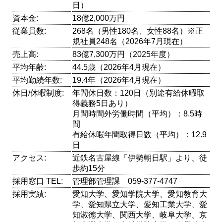
日）
資本金:
18億2,000万円
従業員数:
268名（男性180名、女性88名）※正
規社員248名（2026年7月現在）
売上高:
83億7,300万円（2025年度）
平均年齢:
44.5歳（2026年4月現在）
平均勤続年数:
19.4年（2026年4月現在）
休日/休暇制度:
年間休日数：120日（別途有給休暇取
得義務5日あり）
月間時間外労働時間（平均）：8.5時
間
有給休暇年間取得日数（平均）：12.9
日
アクセス:
近鉄名古屋線「伊勢朝日駅」より、徒
歩約15分
採用窓口 TEL:
管理部管理課 059-377-4747
採用実績:
愛知大学、愛知学院大学、愛知教育大
学、愛知県立大学、愛知工業大学、愛
知淑徳大学、関西大学、岐阜大学、京