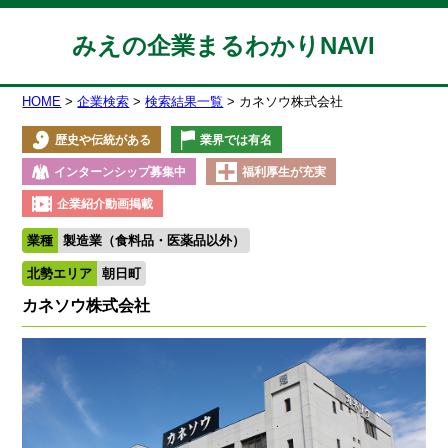
みえの企業まるわかりNAVI
HOME
企業検索
検索結果一覧
カネソウ株式会社
歴史や伝統がある
業界では有名
インターンシップ募集中
福利厚生が充実
企業紹介動画掲載
業種
製造業（食料品・医薬品以外）
北勢エリア
朝日町
カネソウ株式会社