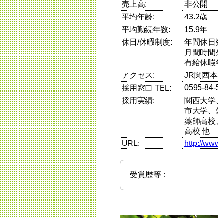
売上高:
非公開
平均年齢:
43.2歳
平均勤続年数:
15.9年
休日/休暇制度:
年間休日
月間時間
有給休暇
アクセス:
JR関西
0595-84-
採用窓口 TEL:
採用実績:
関西大学
市大学、
薬師高校
高校 他
URL:
http://ww
受賞歴等：