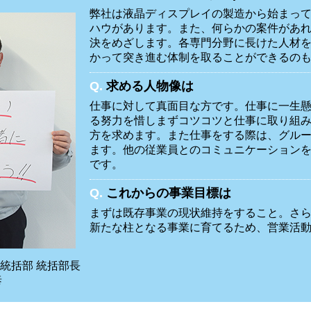
弊社は液晶ディスプレイの製造から始まっ
ハウがあります。また、何らかの案件があ
決をめざします。各専門分野に長けた人材
かって突き進む体制を取ることができるの
Q.
求める人物像は
仕事に対して真面目な方です。仕事に一生
る努力を惜しまずコツコツと仕事に取り組
方を求めます。また仕事をする際は、グル
ます。他の従業員とのコミュニケーション
です。
Q.
これからの事業目標は
まずは既存事業の現状維持をすること。さ
新たな柱となる事業に育てるため、営業活
務統括部 統括部長
泰