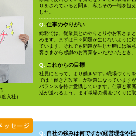
りをされていると聞き、私もその一端を担
した。
Q.
仕事のやりがい
総務では、従業員とのやりとりやお客さま
めます。まずは日々問題が生じないように
ています。それでも問題が生じた時には誠
客さまから感謝のお言葉をいただいたとき
Q.
これからの目標
社員にとって、より働きやすい職場づくり
では「働き方改革」が話題になっています
バランスを特に意識しています。仕事と家
部
活が送れるよう、まず職場の環境づくりに
6年度入社）
Q.
自社の強みは何ですか(経営理念や社