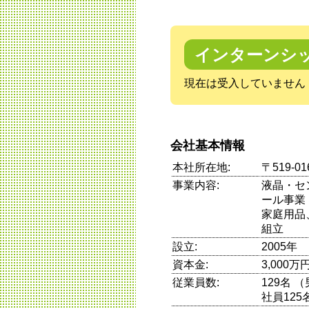
インターンシ
現在は受入していません
会社基本情報
本社所在地:
〒519-0
事業内容:
液晶・セ
ール事業
家庭用品
組立
設立:
2005年
資本金:
3,000万
従業員数:
129名 
社員125