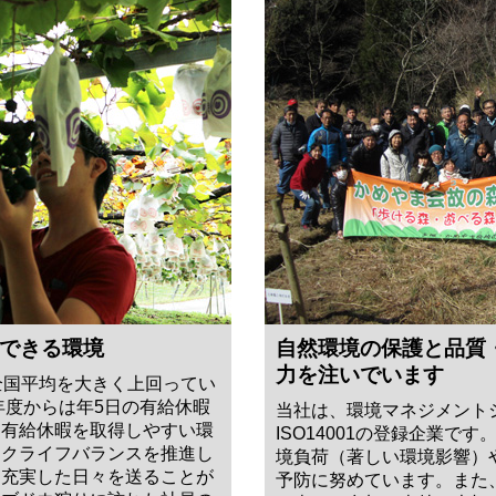
できる環境
自然環境の保護と品質
力を注いでいます
全国平均を大きく上回ってい
年度からは年5日の有給休暇
当社は、環境マネジメント
に有給休暇を取得しやすい環
ISO14001の登録企業で
ークライフバランスを推進し
境負荷（著しい環境影響）
も充実した日々を送ることが
予防に努めています。また