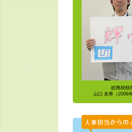
総務統轄
山口 友希（200