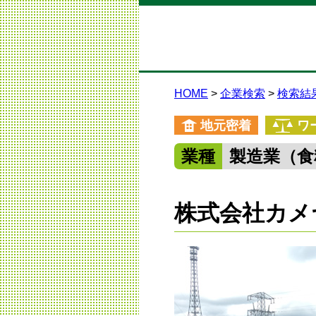
HOME
企業検索
検索結
地元密着
ワ
業種
製造業（食
株式会社カメ