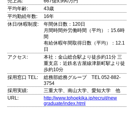
売上高:
667億9,990万円
平均年齢:
43歳
平均勤続年数:
16年
休日/休暇制度:
年間休日数：120日
月間時間外労働時間（平均）：15.6時
間
有給休暇年間取得日数（平均）：12.1
日
アクセス:
本社：金山総合駅より徒歩約11分 三
重支店：近鉄名古屋線津新町駅より徒
歩約10分
採用窓口 TEL:
総務部総務グループ TEL 052-882-
3754
採用実績:
三重大学、南山大学、愛知大学 他
URL:
http://www.tohoekika.jp/recruit/new
graduate/index.html