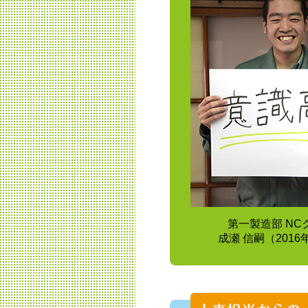
第一製造部 NC
成瀬 信嗣（201