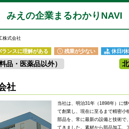
みえの企業まるわかりNAVI
工株式会社
バランスに理解がある
残業が少ない
休日/
料品・医薬品以外）
会社
当社は、明治31年（1898年）に
て創業し、現在に至るまで精密小
部品を、常に最新の設備と技術で
てきました。素材から部品加工、