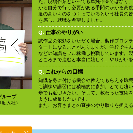
た。現場作業といっても単純作業ではなく
から自分で行う必要がある手間のかかる高
度の高いものをつくっているという社員の
を感じ、就職を希望しました。
Q.
仕事のやりがい
試作品の依頼をいただく場合、製作プログ
タートになることがありますが、学校で学
などの知識をフル稼働し挑戦しています。
ところまで進むと本当に嬉しく、やりがい
Q.
これからの目標
知識を身に付ける機会や教えてもらえる環
も訓練や講習には積極的に参加。とても凄
歩でも近づきたい。そして、教わった技術
グループ
ように成長したいです。
6年度入社）
また、お客さまとの直接のやり取りを担え