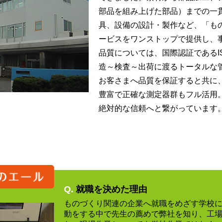
部品を組み上げた部品）までの一
具、設備の設計・製作など、「も
ービスをワンストップで提供し、
品質については、国際認証であるIS
造～検査～出荷に渡るトータルな
お客さまへ品質を保証すると共に
豊富で正確な測定器群もフル活用
絶対的な信頼へと繋がっています
Q.
就職を決めた理由
ものづくり関連の企業へ就職をめざす学校
動をする中で先生の薦めで弊社を知り、工