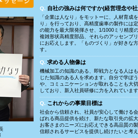
Q.
自社の強みは何ですか(経営理念や社
「企業は人なり」をモットーに、人材育成
り」を行っており、高精度歯車の製作には
の能力を最大限発揮させ、1/1000ミリ精
複雑形状高精度部品、それらのアッセンブ
にお応えします。「ものづくり」が好きな
す。
Q.
求める人物像は
機械加工の知識のある、即戦力となる人は
じた知識のある人を求めます。自分で学ぼ
や、コミュニケーションが取れることも大
しており、新入社員研修に力を入れていま
Q.
これからの事業目標は
社会から信頼され、社員が安心して働ける
ばれる商品提供を続け、新たな取引先の拡
お客さまのニーズにお応えできる高品質の
長
信頼されるサービスを提供し続けたいと考
輝