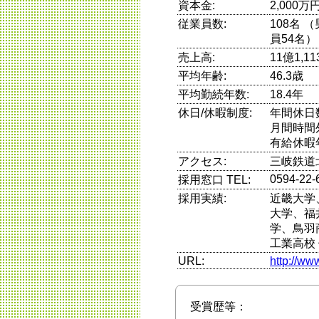
資本金:
2,000万
従業員数:
108名 
員54名）
売上高:
11億1,1
平均年齢:
46.3歳
平均勤続年数:
18.4年
休日/休暇制度:
年間休日
月間時間
有給休暇
アクセス:
三岐鉄道
0594-22-
採用窓口 TEL:
採用実績:
近畿大学
大学、福
学、鳥羽
工業高校
URL:
http://ww
受賞歴等：