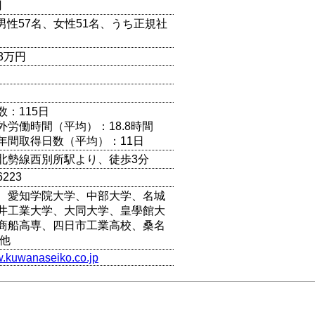
円
（男性57名、女性51名、うち正規社
13万円
数：115日
外労働時間（平均）：18.8時間
年間取得日数（平均）：11日
北勢線西別所駅より、徒歩3分
6223
、愛知学院大学、中部大学、名城
井工業大学、大同大学、皇學館大
商船高専、四日市工業高校、桑名
 他
w.kuwanaseiko.co.jp