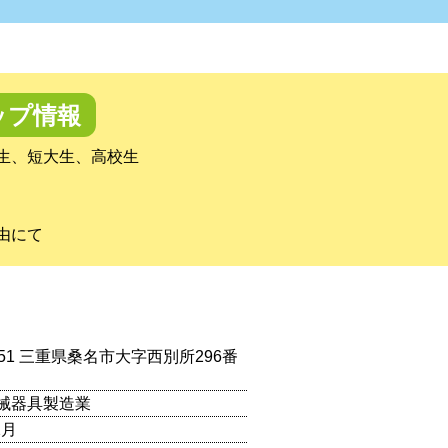
ップ情報
生、短大生、高校生
由にて
0851 三重県桑名市大字西別所296番
械器具製造業
2月