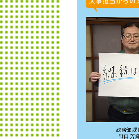
総務部 課
野口 芳