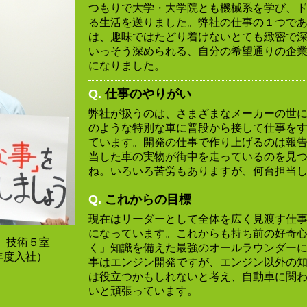
つもりで大学・大学院とも機械系を学び、
る生活を送りました。弊社の仕事の１つで
は、趣味ではたどり着けないとても緻密で
いっそう深められる、自分の希望通りの企
になりました。
Q.
仕事のやりがい
弊社が扱うのは、さまざまなメーカーの世
のような特別な車に普段から接して仕事を
ています。開発の仕事で作り上げるのは報
当した車の実物が街中を走っているのを見
ね。いろいろ苦労もありますが、何台担当
Q.
これからの目標
現在はリーダーとして全体を広く見渡す仕
になっています。これからも持ち前の好奇
 技術５室
く」知識を備えた最強のオールラウンダー
5年度入社）
事はエンジン開発ですが、エンジン以外の
は役立つかもしれないと考え、自動車に関
いと頑張っています。