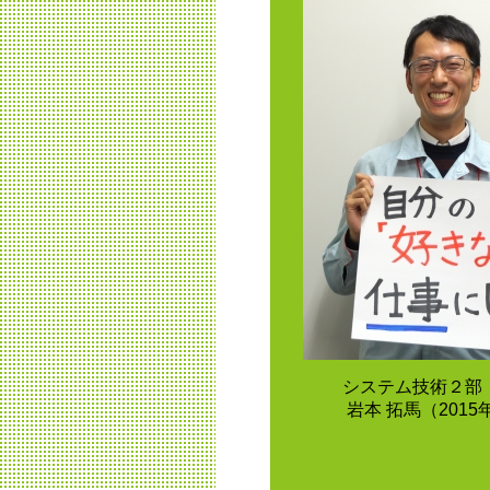
システム技術２部
岩本 拓馬（201