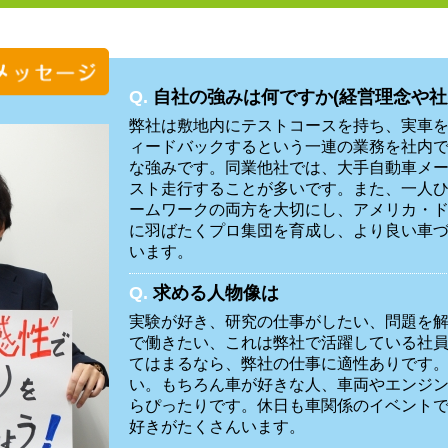
Q.
自社の強みは何ですか(経営理念や社
弊社は敷地内にテストコースを持ち、実車
ィードバックするという一連の業務を社内
な強みです。同業他社では、大手自動車メ
スト走行することが多いです。また、一人
ームワークの両方を大切にし、アメリカ・
に羽ばたくプロ集団を育成し、より良い車
います。
Q.
求める人物像は
実験が好き、研究の仕事がしたい、問題を
で働きたい、これは弊社で活躍している社
てはまるなら、弊社の仕事に適性ありです
い。もちろん車が好きな人、車両やエンジ
らぴったりです。休日も車関係のイベント
好きがたくさんいます。