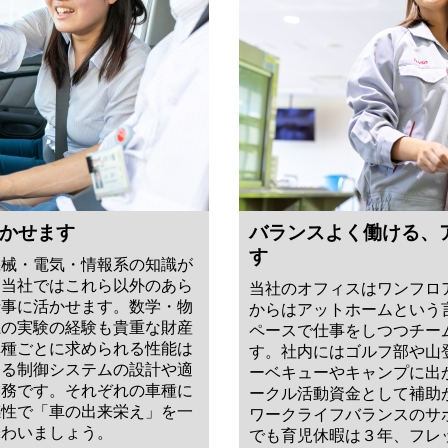
かせます
バランスよく働ける、
す
機械・電気・情報系の知識が
、当社ではこれら以外のあら
当社のオフィスはワンフロ
仕事に活かせます。数学・物
からはアットホームという
系の実験の経験も貴重な財産
ペースで仕事をしつつチー
車種ごとに求められる性能は
す。社内にはゴルフ部や山
する制御システムの設計や適
ーベキューやキャンプに出
業務です。それぞれの車種に
ークル活動資金として補助
感性で「車の出来栄え」を一
ワークライフバランスのサ
味わいましょう。
でも育児休暇は３年、フレ