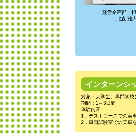
経営企画部 
北森 雅
インターンシ
対象：大学生、専門学校
期間：1～3日間
体験内容：
1．テストコースでの実
2．車両試験室での実車