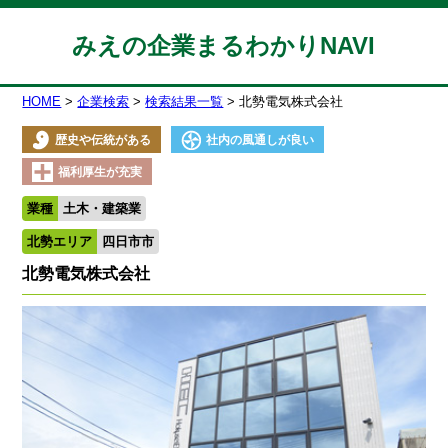
みえの企業まるわかりNAVI
HOME
企業検索
検索結果一覧
北勢電気株式会社
歴史や伝統がある
社内の風通しが良い
福利厚生が充実
業種
土木・建築業
北勢エリア
四日市市
北勢電気株式会社