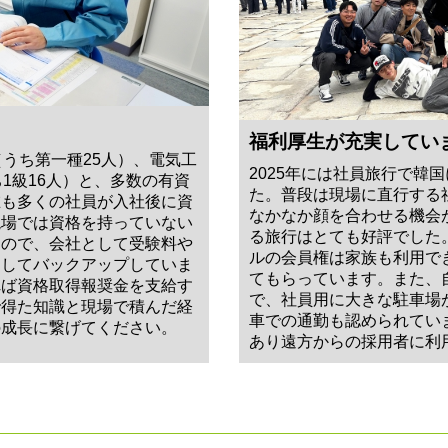
福利厚生が充実してい
（うち第一種25人）、電気工
2025年には社員旅行で韓
1級16人）と、多数の有資
た。普段は現場に直行する
在も多くの社員が入社後に資
なかなか顔を合わせる機会
現場では資格を持っていない
る旅行はとても好評でした
すので、会社として受験料や
ルの会員権は家族も利用で
助してバックアップしていま
てもらっています。また、
れば資格取得報奨金を支給す
で、社員用に大きな駐車場
で得た知識と現場で積んだ経
車での通勤も認められてい
の成長に繋げてください。
あり遠方からの採用者に利