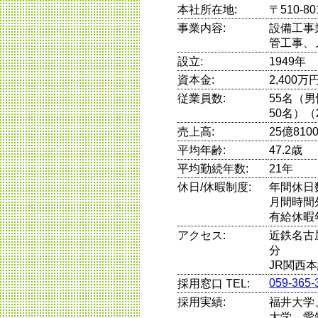
本社所在地:
〒510-
事業内容:
設備工事
管工事、
設立:
1949年
資本金:
2,400万
従業員数:
55名（
50名）（
売上高:
25億81
平均年齢:
47.2歳
平均勤続年数:
21年
休日/休暇制度:
年間休日
月間時間
有給休暇
アクセス:
近鉄名古
分
JR関西
059-365-
採用窓口 TEL:
採用実績:
福井大学
大学、愛