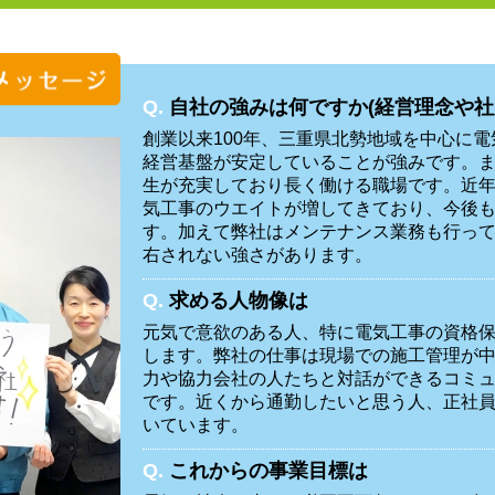
Q.
自社の強みは何ですか(経営理念や社
創業以来100年、三重県北勢地域を中心に
経営基盤が安定していることが強みです。
生が充実しており長く働ける職場です。近
気工事のウエイトが増してきており、今後
す。加えて弊社はメンテナンス業務も行っ
右されない強さがあります。
Q.
求める人物像は
元気で意欲のある人、特に電気工事の資格
します。弊社の仕事は現場での施工管理が
力や協力会社の人たちと対話ができるコミ
です。近くから通勤したいと思う人、正社
いています。
Q.
これからの事業目標は