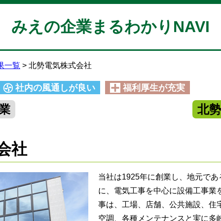
みえの企業まるわかりNAVI
果一覧
北勢電気株式会社
社内の風通しが良い
福利厚生が充実
業
北
会社
当社は1925年に創業し、地元で
に、電気工事を中心に設備工事業
事は、工場、店舗、公共施設、住
空調、各種メンテナンスと実に多