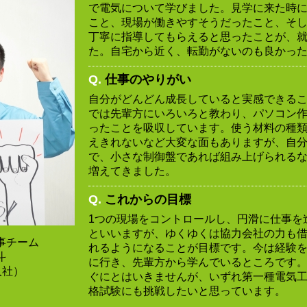
で電気について学びました。見学に来た時
こと、現場が働きやすそうだったこと、そ
丁寧に指導してもらえると思ったことが、
た。自宅から近く、転勤がないのも良かっ
Q.
仕事のやりがい
自分がどんどん成長していると実感できる
では先輩方にいろいろと教わり、パソコン
ったことを吸収しています。使う材料の種
えきれないなど大変な面もありますが、自
で、小さな制御盤であれば組み上げられる
増えてきました。
Q.
これからの目標
1つの現場をコントロールし、円滑に仕事を
といいますが、ゆくゆくは協力会社の力も
事チーム
れるようになることが目標です。今は経験
斗
に行き、先輩方から学んでいるところです
入社）
ぐにとはいきませんが、いずれ第一種電気
格試験にも挑戦したいと思っています。