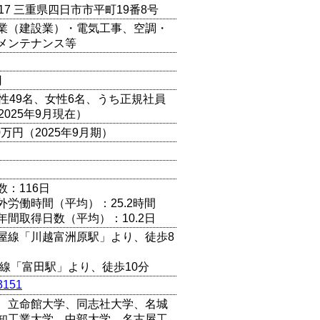
8017 三重県四日市市平町19番8号
業（建設業）・電気工事、空調・
メンテナンス等
円
男性49名、女性6名、うち正規社員
2025年9月現在）
00万円（2025年9月期）
数：116日
外労働時間（平均）：25.2時間
年間取得日数（平均）：10.2日
屋線「川越富洲原駅」より、徒歩8
本線「富田駅」より、徒歩10分
3151
、立命館大学、同志社大学、名城
知工業大学、中部大学、名古屋工