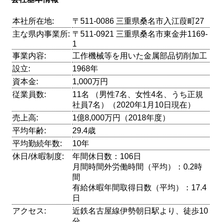
本社所在地:
〒511-0086 三重県桑名市入江葭町27
主な県内事業所:
〒511-0921 三重県桑名市東金井1169-
1
事業内容:
工作機械等を用いた金属部品切削加工
設立:
1968年
資本金:
1,000万円
従業員数:
11名 （男性7名、女性4名、うち正規
社員7名）（2020年1月10日現在）
売上高:
1億8,000万円（2018年度）
平均年齢:
29.4歳
平均勤続年数:
10年
休日/休暇制度:
年間休日数：106日
月間時間外労働時間（平均）：0.2時
間
有給休暇年間取得日数（平均）：17.4
日
アクセス:
近鉄名古屋線伊勢朝日駅より、徒歩10
分