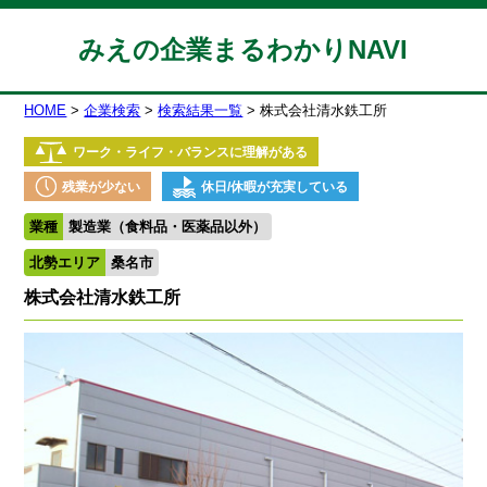
みえの企業まるわかりNAVI
HOME
企業検索
検索結果一覧
株式会社清水鉄工所
ワーク・ライフ・バランスに理解がある
残業が少ない
休日/休暇が充実している
業種
製造業（食料品・医薬品以外）
北勢エリア
桑名市
株式会社清水鉄工所