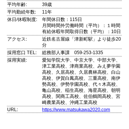
平均年齢:
39歳
平均勤続年数:
11年
休日/休暇制度:
年間休日数：115日
月間時間外労働時間（平均）：１時間
有給休暇年間取得日数（平均）：10日
アクセス:
近鉄名古屋線「津新町駅」より徒歩20
分
採用窓口 TEL:
総務部人事課 059-253-1335
採用実績:
愛知学院大学、中京大学、中部大学、
津工業高校、津商業高校、みえ夢学園
高校、久居高校、久居農林高校、白山
高校、伊賀白鳳高校、三重高校、南伊
勢高校、伊勢学園高校、代々木高校、
亀山高校、稲生高校、海星高校、朝明
高校、関商工高校、佐伯鶴岡高校、宮
崎農業高校、沖縄工業高校
URL:
https://www.matsukawa2020.com