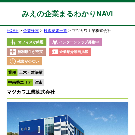
みえの企業まるわかりNAVI
HOME
企業検索
検索結果一覧
マツカワ工業株式会社
オフィスが綺麗
インターンシップ募集中
福利厚生が充実
企業紹介動画掲載
残業が少ない
業種
土木・建築業
中南勢エリア
津市
マツカワ工業株式会社