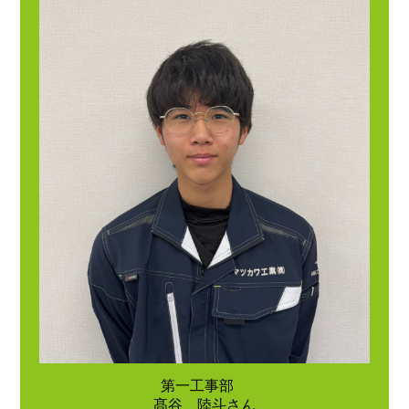
第一工事部
髙谷 陸斗さん