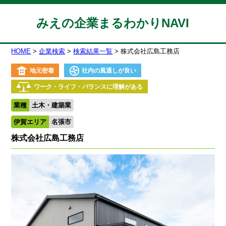
みえの企業まるわかりNAVI
HOME
企業検索
検索結果一覧
株式会社広島工務店
地元密着
社内の風通しが良い
ワーク・ライフ・バランスに理解がある
業種
土木・建築業
伊賀エリア
名張市
株式会社広島工務店