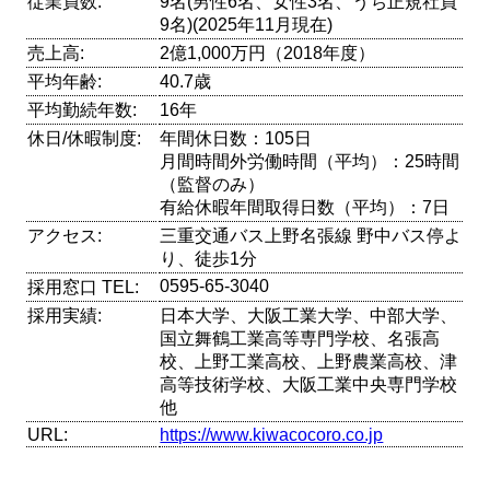
従業員数:
9名(男性6名、女性3名、うち正規社員
9名)(2025年11月現在)
売上高:
2億1,000万円（2018年度）
平均年齢:
40.7歳
平均勤続年数:
16年
休日/休暇制度:
年間休日数：105日
月間時間外労働時間（平均）：25時間
（監督のみ）
有給休暇年間取得日数（平均）：7日
アクセス:
三重交通バス上野名張線 野中バス停よ
り、徒歩1分
0595-65-3040
採用窓口 TEL:
採用実績:
日本大学、大阪工業大学、中部大学、
国立舞鶴工業高等専門学校、名張高
校、上野工業高校、上野農業高校、津
高等技術学校、大阪工業中央専門学校
他
URL:
https://www.kiwacocoro.co.jp