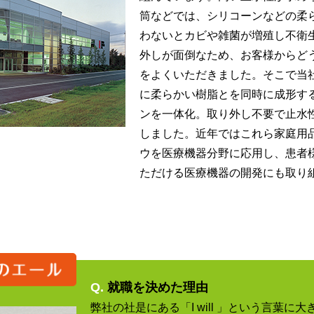
筒などでは、シリコーンなどの柔
わないとカビや雑菌が増殖し不衛
外しが面倒なため、お客様からど
をよくいただきました。そこで当
に柔らかい樹脂とを同時に成形す
ンを一体化。取り外し不要で止水
しました。近年ではこれら家庭用
ウを医療機器分野に応用し、患者
ただける医療機器の開発にも取り
Q.
就職を決めた理由
弊社の社是にある「I will 」という言葉