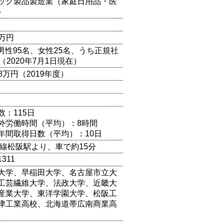
ック製品製造業（家庭日用品・医
）
0万円
（男性95名、女性25名、うち正規社
（2020年7月1日現在）
18万円（2019年度）
数：115日
外労働時間（平均）：8時間
年間取得日数（平均）：10日
本線松阪駅より、車で約15分
1311
大学、早稲田大学、名古屋市立大
工芸繊維大学、法政大学、近畿大
産業大学、東洋学園大学、松阪工
津工業高校、北海道帯広南商業高