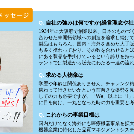
Q.
自社の強みは何ですか(経営理念や社
1934年に大阪府で創業以来、日本のものづ
合わせた未開拓領域への創造を追求し続け
製品はもちろん、国内・海外を含めた大手
も多く携わっており、その数を合わせると18
にある製品を手掛けているという誇りを持
ラントでは製造から販売にわたる一連の流
Q.
求める人物像は
学歴や年齢は関係ありません。チャレンジ
携わって行きたいかという前向きな姿勢を
しての力も必要ですが、「We」以上に「I
に目を向け、一丸となった時の力を重要と
Q.
これからの事業目標は
国内だけでなく海外にも医療機器事業を拡
機器産業に特化した品質マネジメントシス