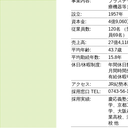
事業内容:
プラスチ
療機器等
設立:
1957年
資本金:
4億9,06
従業員数:
120名 
員69名）
売上高:
27億4,1
平均年齢:
43.7歳
平均勤続年数:
15.8年
休日/休暇制度:
年間休日
月間時間
有給休暇
アクセス:
JR紀勢
0743-56-
採用窓口 TEL:
採用実績:
慶応義塾
学、京都
学、大阪
業高校、
校 他