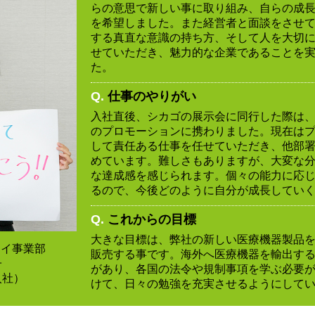
らの意思で新しい事に取り組み、自らの成
を希望しました。また経営者と面談をさせ
する真直な意識の持ち方、そして人を大切
せていただき、魅力的な企業であることを
た。
Q.
仕事のやりがい
入社直後、シカゴの展示会に同行した際は
のプロモーションに携わりました。現在は
して責任ある仕事を任せていただき、他部
めています。難しさもありますが、大変な
な達成感を感じられます。個々の能力に応
るので、今後どのように自分が成長してい
Q.
これからの目標
大きな目標は、弊社の新しい医療機器製品
ライ事業部
販売する事です。海外へ医療機器を輸出す
子
があり、各国の法令や規制事項を学ぶ必要
入社）
けて、日々の勉強を充実させるようにして