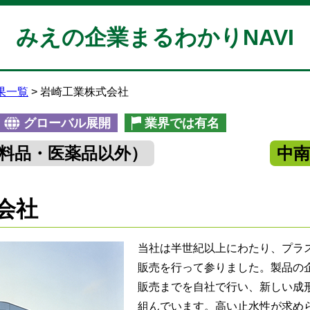
みえの企業まるわかりNAVI
果一覧
岩崎工業株式会社
グローバル展開
業界では有名
料品・医薬品以外）
中
会社
当社は半世紀以上にわたり、プラ
販売を行って参りました。製品の
販売までを自社で行い、新しい成
組んでいます。高い止水性が求め