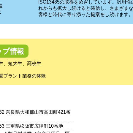
ISO13485の取得をめざしています。汎用
役
れからも拡大し続けると確信し、さまざま
武
客様と時代に寄り添った提案をし続けます
ップ情報
生、短大生、高校生
重プラント業務の体験
1132 奈良県大和郡山市高田町421番
0053 三重県松阪市広陽町10番地