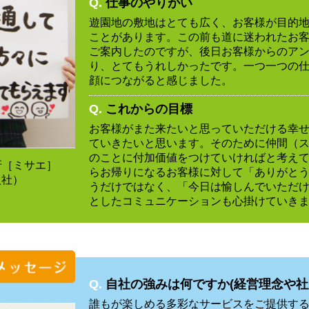
Q.
仕事のやりがい
遊園地の敷地はとても広く、お客様が目的
ことがあります。この前も道に迷われたお
ご案内したのですが、後日お客様からのア
り、とてもうれしかったです。一つ一つの
顔につながると感じました。
Q.
これからの目標
お客様がまた来たいと思っていただける幸
ていきたいと思います。そのために仲間（
のことに付加価値をつけていければと考え
冴［ミサエ］
らお帰りになるお客様に対して「ありがと
入社）
うだけではなく、「今日は愉しんでいただ
としたコミュニケーションも心掛けていき
Q.
自社の強みは何ですか(経営理念や社
誰もが楽しめる多彩なサービスをご提供す