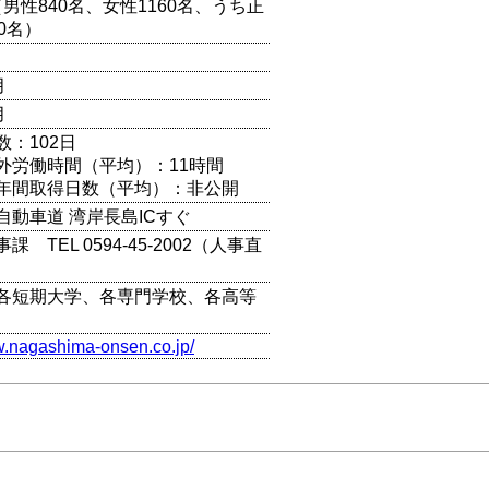
人（男性840名、女性1160名、うち正
0名）
月
月
数：102日
外労働時間（平均）：11時間
年間取得日数（平均）：非公開
自動車道 湾岸長島ICすぐ
 TEL 0594-45-2002（人事直
各短期大学、各専門学校、各高等
w.nagashima-onsen.co.jp/