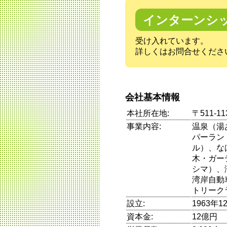
インターンシ
受け入れています。
詳しくはお問合せくださ
会社基本情報
本社所在地:
〒511-
事業内容:
温泉（湯
パーラン
ル）、な
木・ガー
シマ）、
湾岸自動
トリーク
設立:
1963年1
資本金:
12億円