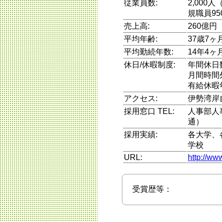
従業員数:
2,000
規職員95
売上高:
260億円
平均年齢:
37歳7ヶ
平均勤続年数:
14年4ヶ
休日/休暇制度:
年間休日
月間時間
有給休暇
アクセス:
伊勢湾岸
採用窓口 TEL:
人事部人事課
通）
採用実績:
各大学、
学校
URL:
http://ww
受賞歴等：