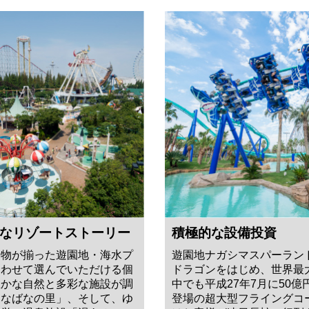
なリゾートストーリー
積極的な設備投資
乗物が揃った遊園地・海水プ
遊園地ナガシマスパーラン
合わせて選んでいただける個
ドラゴンをはじめ、世界最
豊かな自然と多彩な施設が調
中でも平成27年7月に50
「なばなの里」、そして、ゆ
登場の超大型フライングコ