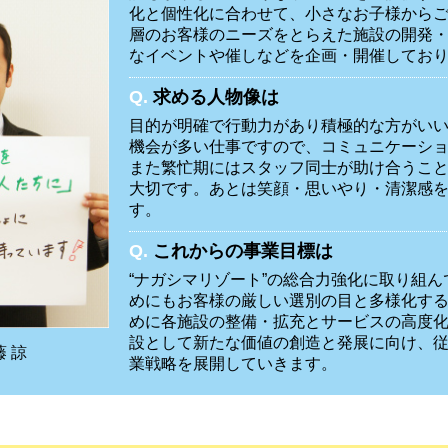
化と個性化に合わせて、小さなお子様から
層のお客様のニーズをとらえた施設の開発
なイベントや催しなどを企画・開催してお
Q.
求める人物像は
目的が明確で行動力があり積極的な方がい
機会が多い仕事ですので、コミュニケーシ
また繁忙期にはスタッフ同士が助け合うこ
大切です。あとは笑顔・思いやり・清潔感
す。
Q.
これからの事業目標は
“ナガシマリゾート”の総合力強化に取り組
めにもお客様の厳しい選別の目と多様化す
めに各施設の整備・拡充とサービスの高度
設として新たな価値の創造と発展に向け、
 諒
業戦略を展開していきます。