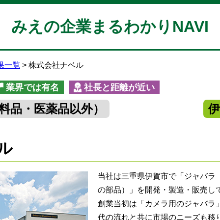
みえの企業まるわかりNAVI
果一覧
株式会社ナベル
業界では有名
社長と距離が近い
料品・医薬品以外）
ル
当社は三重県伊賀市で「ジャバラ
の部品）」を開発・製造・販売して
創業当初は「カメラ用のジャバラ
代の流れと共に市場のニーズも移