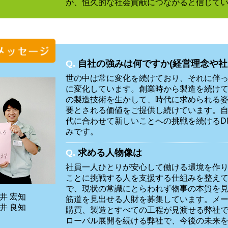
が、恒久的な社会貢献につながると信じて
Q.
自社の強みは何ですか(経営理念や社
世の中は常に変化を続けており、それに伴
に変化しています。創業時から製造を続け
の製造技術を生かして、時代に求められる
要とされる価値をご提供し続けています。
代に合わせて新しいことへの挑戦を続けるD
みです。
Q.
求める人物像は
社員一人ひとりが安心して働ける環境を作
ことに挑戦する人を支援する仕組みを整え
で、現状の常識にとらわれず物事の本質を
井 宏知
筋道を見出せる人財を募集しています。メ
井 良知
購買、製造とすべての工程が見渡せる弊社
ローバル展開を続ける弊社で、今後の未来