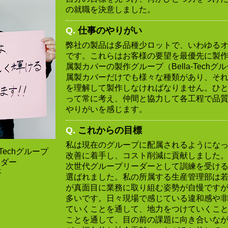
の就職を決意しました。
Q.
仕事のやりがい
弊社の製品は多品種少ロットで、いわゆる
です。これらはお客様の要望を最優先に製
属製カバーの製作グループ（Bella-Tech
属製カバーだけでも様々な種類があり、そ
を理解して製作しなければなりません。ひ
って常に考え、仲間と協力して各工程で品
やりがいを感じます。
Q.
これからの目標
私は現在のグループに配属されるようにな
Techグループ
改善に着手し、コスト削減に貢献しました。
ーダー
次世代グループリーダーとして訓練を受け
平
選ばれました。私の所属する生産管理部は
が真面目に業務に取り組む姿勢が自慢です
多いです。日々現場で感じている違和感や
ていくことを通して、地力をつけていくこ
ことを通して、目の前の課題に向き合いな