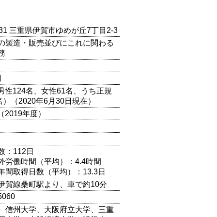
0131 三重県伊賀市ゆめが丘7丁目2-3
の製造・販売並びにこれに関わる
務
円
（男性124名、女性61名、うち正規
名）（2020年6月30日現在）
円（2019年度）
数：112日
外労働時間（平均）：4.4時間
年間取得日数（平均）：13.3日
伊賀線桑町駅より、車で約10分
5060
、信州大学、大阪府立大学、三重