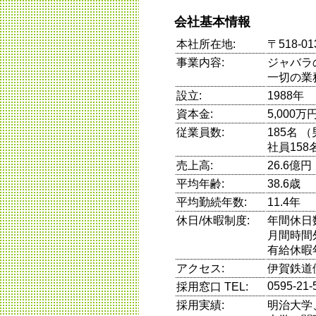
会社基本情報
本社所在地:
〒518-
事業内容:
ジャバラ
一切の業
設立:
1988年
資本金:
5,000万
従業員数:
185名 
社員158
売上高:
26.6億
平均年齢:
38.6歳
平均勤続年数:
11.4年
休日/休暇制度:
年間休日
月間時間
有給休暇
アクセス:
伊賀鉄道
0595‐21‐
採用窓口 TEL:
採用実績:
明治大学