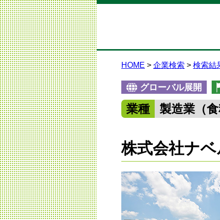
HOME
企業検索
検索結
グローバル展開
業種
製造業（食
株式会社ナベ