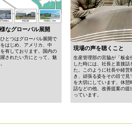
様なグローバル展開
のひとつはグローバル展開で
場をはじめ、アメリカ、中
現場の声を聴くこと
業を有しております。国内の
活躍されたい方にとって、魅
生産管理部の宮脇が「板金
す。
した時には、社長と直接話
た。このように社長や経営
き、頑張る姿をその目で見
を大切にしています。休憩
話などの他、改善提案の提
っています。