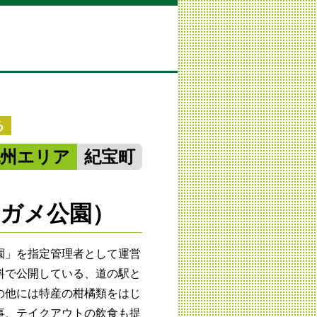
る
紀州エリア
紀宝町
ガメ公園）
園」を指定管理者として運営
料で公開している、道の駅と
の他には特産の柑橘類をはじ
事、テイクアウトの飲食も提