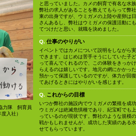
と思っていました。カメの飼育で有名な水
弊社の求人があることを教えてもらって弊
東の出身ですが、ウミガメの上陸や産卵は
さんあるし、弊社はウミガメの保護活動に
てつけだと思い、就職を決めました。
Q.
仕事のやりがい
イベントではカメについて説明をしながら
できます。はじめは苦手そうにしていた子
って喜んでくれるので、この体験をきっか
らえるのは嬉しいです。地元の網にかかっ
預かって保護しているのですが、体力が回
てあげるときにはやりがいを感じます。
Q.
これからの目標
いつか弊社の施設内でウミガメの繁殖を成
協力隊 飼育員
ウミガメは絶滅危惧種であり、紀宝町でも
9年度入社）
っているのが現状です。弊社のような規模
戦かもしれませんが、成功した実績のある
せてもらっています。