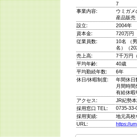
7
事業内容:
ウミガメ
産品販売
設立:
2004年
資本金:
720万円
従業員数:
10名 
名）（20
売上高:
7千万円（
平均年齢:
40歳
平均勤続年数:
6年
休日/休暇制度:
年間休日
月間時間
有給休暇
アクセス:
JR紀勢
0735-33-
採用窓口 TEL:
採用実績:
地元高校
URL:
https://