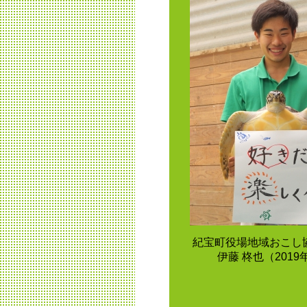
紀宝町役場地域おこし
伊藤 柊也（201