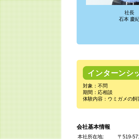
社長
石本 慶
インターンシ
対象：不問
期間：応相談
体験内容：ウミガメの飼
会社基本情報
本社所在地:
〒519-