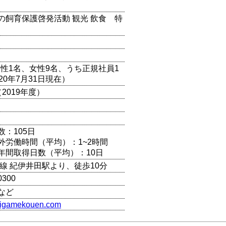
の飼育保護啓発活動 観光 飲食 特
（男性1名、女性9名、うち正規社員1
20年7月31日現在）
2019年度）
数：105日
外労働時間（平均）：1~2時間
年間取得日数（平均）：10日
本線 紀伊井田駅より、徒歩10分
0300
など
umigamekouen.com