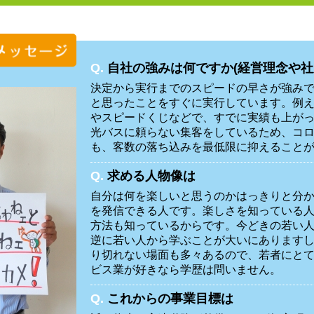
Q.
自社の強みは何ですか(経営理念や社
決定から実行までのスピードの早さが強み
と思ったことをすぐに実行しています。例
やスピードくじなどで、すでに実績も上が
光バスに頼らない集客をしているため、コ
も、客数の落ち込みを最低限に抑えること
Q.
求める人物像は
自分は何を楽しいと思うのかはっきりと分
を発信できる人です。楽しさを知っている
方法も知っているからです。今どきの若い
逆に若い人から学ぶことが大いにあります
り切れない場面も多々あるので、若者にと
ビス業が好きなら学歴は問いません。
Q.
これからの事業目標は