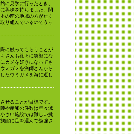
族館に見学に行ったとき、
社に興味を持ちました。関
日本の南の地域の方がたく
も取り組んでいるのでうっ
実際に触ってもらうことが
どもさんも徐々に笑顔にな
けにカメを好きになっても
たウミガメを漁師さんから
復したウミガメを海に返し
功させることが目標です。
上陸や産卵の件数は年々減
の小さい施設では難しい挑
水族館に足を運んで勉強さ