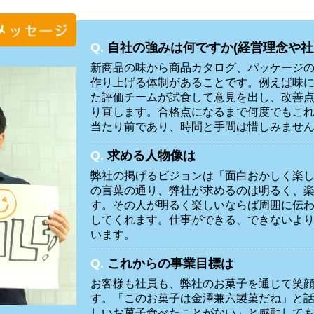
Q.
自社の強みは何ですか(経営理念や社
新商品の味から商品カタログ、パッケージ
作り上げる体制があることです。例えば味
た評価チームが試食して意見を出し、改善
り直します。合格点になるまで何度でもこ
当たり前であり、時間と手間は惜しみませ
Q.
求める人物像は
弊社の掲げるビジョンは「面白おかしく楽
の言葉の通り、弊社が求めるのは明るく、
す。その人が明るく楽しいならば周囲に伝
してくれます。仕事ができる、できないよ
います。
Q.
これからの事業目標は
お客様も社員も、弊社のお菓子を通じて笑
す。「このお菓子は金澤兼六製菓だね」と
しいお菓子食べたことがない」と感動して