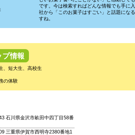
当
です。今は検索すればどんな情報でも手に
幸
社から「このお菓子はすごい」と話題にな
すね。
ップ情報
生、短大生、高校生
務の体験
0343 石川県金沢市畝田中四丁目58番
0809 三重県伊賀市西明寺2380番地1