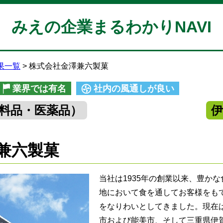
みえの企業まるわかりNAVI
果一覧
株式会社金澤兼六製菓
業界では有名
社内の風通しが良い
料品・医薬品）
兼六製菓
当社は1935年の創業以来、豊か
地において食を通してお客様をも
をなりわいとしてきました。現在
市および能美市、そして三重県伊