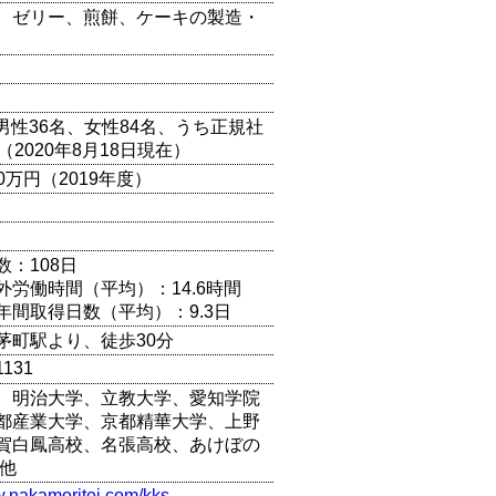
、ゼリー、煎餅、ケーキの製造・
（男性36名、女性84名、うち正規社
（2020年8月18日現在）
00万円（2019年度）
数：108日
外労働時間（平均）：14.6時間
年間取得日数（平均）：9.3日
茅町駅より、徒歩30分
1131
、明治大学、立教大学、愛知学院
都産業大学、京都精華大学、上野
賀白鳳高校、名張高校、あけぼの
 他
w.nakamoritei.com/kks