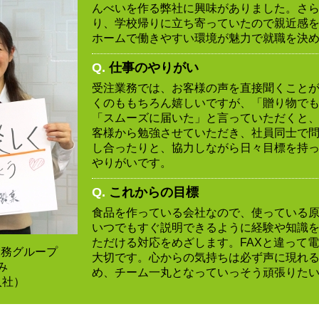
んべいを作る弊社に興味がありました。さ
り、学校帰りに立ち寄っていたので親近感
ホームで働きやすい環境が魅力で就職を決
Q.
仕事のやりがい
受注業務では、お客様の声を直接聞くこと
くのももちろん嬉しいですが、「贈り物で
「スムーズに届いた」と言っていただくと
客様から勉強させていただき、社員同士で
し合ったりと、協力しながら日々目標を持
やりがいです。
Q.
これからの目標
食品を作っている会社なので、使っている
いつでもすぐ説明できるように経験や知識
ただける対応をめざします。FAXと違って
業務グループ
大切です。心からの気持ちは必ず声に現れ
み
め、チーム一丸となっていっそう頑張りた
入社）