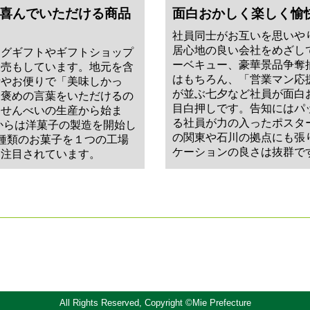
喜んでいただける商品
面白おかしく楽しく愉
社員同士がお互いを思いや
居心地の良い会社をめざし
ログギフトやギフトショップ
ーベキュー、豪華景品争奪
販売もしています。地元を含
はもちろん、「営業マン応
話やお便りで「美味しかっ
が並ぶ七夕など社員が面白
お褒めの言葉をいただけるの
目白押しです。告知にはパ
おせんべいの生産から始ま
る社員が力の入ったポスタ
年からは洋菓子の製造を開始し
の関東や石川の拠点にも張
種類のお菓子を１つの工場
ケーションの良さは抜群で
と注目されています。
All Rights Reserved, Copyright ©Mie Prefecture