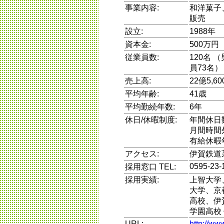
事業内容:
和洋菓子
販売
設立:
1988年
資本金:
500万円
従業員数:
120名 
員73名）
売上高:
22億5,6
平均年齢:
41歳
平均勤続年数:
6年
休日/休暇制度:
年間休日
月間時間
有給休暇
アクセス:
伊賀鉄道
0595-23-
採用窓口 TEL:
採用実績:
上智大学
大学、京
高校、伊
学園高校
URL:
http://ww