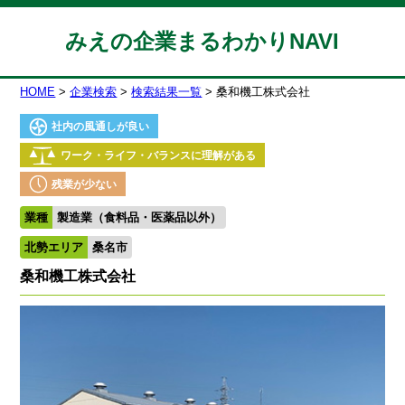
みえの企業まるわかりNAVI
HOME
企業検索
検索結果一覧
桑和機工株式会社
社内の風通しが良い
ワーク・ライフ・バランスに理解がある
残業が少ない
業種
製造業（食料品・医薬品以外）
北勢エリア
桑名市
桑和機工株式会社