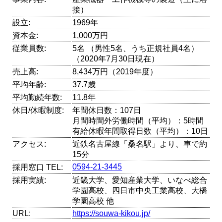
接）
設立:
1969年
資本金:
1,000万円
従業員数:
5名 （男性5名、うち正規社員4名）
（2020年7月30日現在）
売上高:
8,434万円（2019年度）
平均年齢:
37.7歳
平均勤続年数:
11.8年
休日/休暇制度:
年間休日数：107日
月間時間外労働時間（平均）：5時間
有給休暇年間取得日数（平均）：10日
アクセス:
近鉄名古屋線「桑名駅」より、車で約
15分
0594-21-3445
採用窓口 TEL:
採用実績:
近畿大学、愛知産業大学、いなべ総合
学園高校、四日市中央工業高校、大橋
学園高校 他
URL:
https://souwa-kikou.jp/