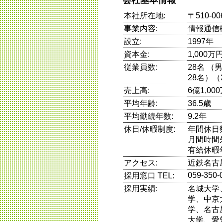
本社所在地:
〒510-
事業内容:
情報通信
設立:
1997年
資本金:
1,000万
従業員数:
28名 
28名）（
売上高:
6億1,0
平均年齢:
36.5歳
平均勤続年数:
9.2年
休日/休暇制度:
年間休日
月間時間
有給休暇
アクセス:
近鉄名古
059-350-
採用窓口 TEL:
採用実績:
名城大学
学、中京
学、名古
大学、愛