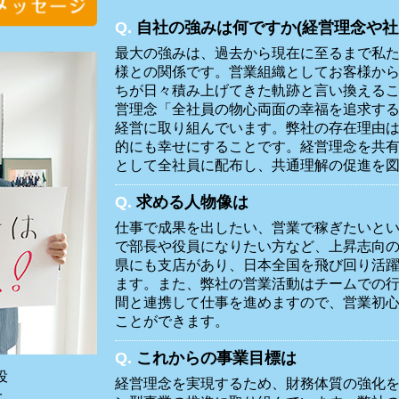
Q.
自社の強みは何ですか(経営理念や社
最大の強みは、過去から現在に至るまで私
様との関係です。営業組織としてお客様か
ちが日々積み上げてきた軌跡と言い換える
営理念「全社員の物心両面の幸福を追求す
経営に取り組んでいます。弊社の存在理由
的にも幸せにすることです。経営理念を共
として全社員に配布し、共通理解の促進を
Q.
求める人物像は
仕事で成果を出したい、営業で稼ぎたいとい
で部長や役員になりたい方など、上昇志向
県にも支店があり、日本全国を飛び回り活
ます。また、弊社の営業活動はチームでの
間と連携して仕事を進めますので、営業初
ことができます。
Q.
これからの事業目標は
役
経営理念を実現するため、財務体質の強化
一