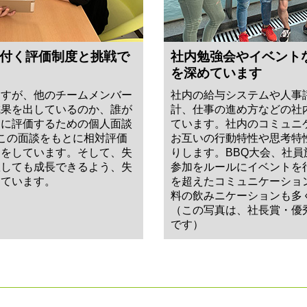
付く評価制度と挑戦で
社内勉強会やイベント
を深めています
ますが、他のチームメンバー
社内の給与システムや人事
成果を出しているのか、誰が
計、仕事の進め方などの社
的に評価するための個人面談
ています。社内のコミュニ
この面談をもとに相対評価
お互いの行動特性や思考特
価をしています。そして、失
りします。BBQ大会、社
敗しても成長できるよう、失
参加をルールにイベントを
しています。
を超えたコミュニケーショ
料の飲みニケーションも多
（この写真は、社長賞・優
です）