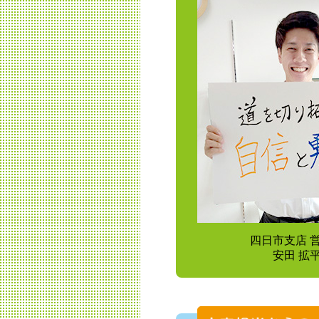
四日市支店 
安田 拡