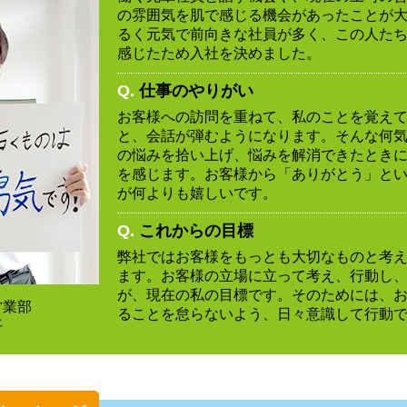
の雰囲気を肌で感じる機会があったことが
るく元気で前向きな社員が多く、この人た
感じたため入社を決めました。
Q.
仕事のやりがい
お客様への訪問を重ねて、私のことを覚え
と、会話が弾むようになります。そんな何
の悩みを拾い上げ、悩みを解消できたとき
を感じます。お客様から「ありがとう」と
が何よりも嬉しいです。
Q.
これからの目標
弊社ではお客様をもっとも大切なものと考
ます。お客様の立場に立って考え、行動し
が、現在の私の目標です。そのためには、
営業部
ることを怠らないよう、日々意識して行動
平