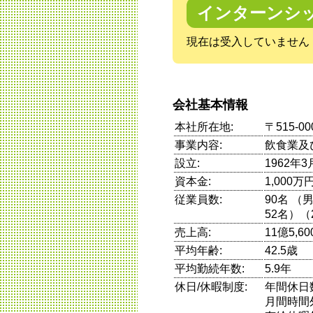
インターンシ
現在は受入していません
会社基本情報
本社所在地:
〒515-0
事業内容:
飲食業及
設立:
1962年3
資本金:
1,000万
従業員数:
90名 （
52名）（
売上高:
11億5,6
平均年齢:
42.5歳
平均勤続年数:
5.9年
休日/休暇制度:
年間休日
月間時間