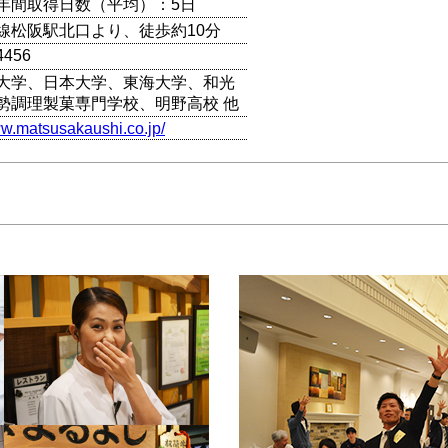
年間取得日数（平均）：5日
線松阪駅北口より、徒歩約10分
4456
大学、日本大学、東海大学、和光
勢調理製菓専門学校、明野高校 他
ww.matsusakaushi.co.jp/