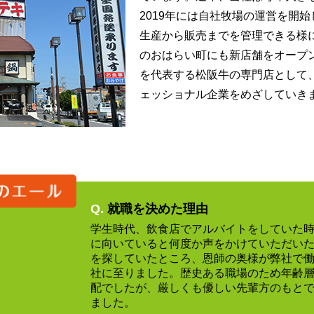
2019年には自社牧場の運営を開
生産から販売までを管理できる様に
のおはらい町にも新店舗をオープ
を代表する松阪牛の専門店として
ェッショナル企業をめざしていき
Q.
就職を決めた理由
学生時代、飲食店でアルバイトをしていた
に向いていると何度か声をかけていただい
を探していたところ、恩師の奥様が弊社で
社に至りました。歴史ある職場のため年齢
配でしたが、厳しくも優しい先輩方のもと
ました。