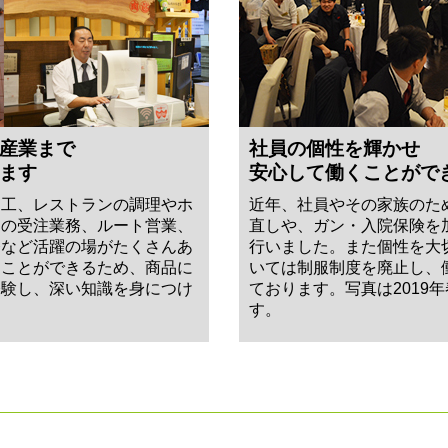
産業まで
社員の個性を輝かせ
ます
安心して働くことがで
加工、レストランの調理やホ
近年、社員やその家族のた
トの受注業務、ルート営業、
直しや、ガン・入院保険を
務など活躍の場がたくさんあ
行いました。また個性を大
ることができるため、商品に
いては制服制度を廃止し、
経験し、深い知識を身につけ
ております。写真は2019
す。