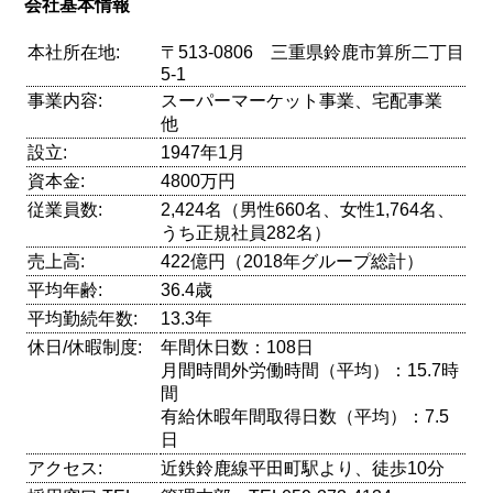
会社基本情報
本社所在地:
〒513-0806 三重県鈴鹿市算所二丁目
5-1
事業内容:
スーパーマーケット事業、宅配事業
他
設立:
1947年1月
資本金:
4800万円
従業員数:
2,424名（男性660名、女性1,764名、
うち正規社員282名）
売上高:
422億円（2018年グループ総計）
平均年齢:
36.4歳
平均勤続年数:
13.3年
休日/休暇制度:
年間休日数：108日
月間時間外労働時間（平均）：15.7時
間
有給休暇年間取得日数（平均）：7.5
日
アクセス:
近鉄鈴鹿線平田町駅より、徒歩10分