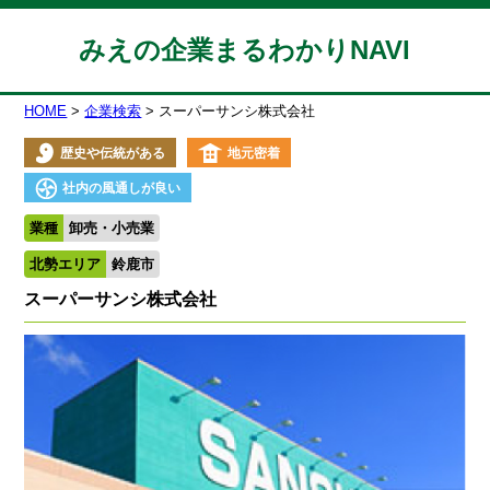
みえの企業まるわかりNAVI
HOME
企業検索
スーパーサンシ株式会社
歴史や伝統がある
地元密着
社内の風通しが良い
業種
卸売・小売業
北勢エリア
鈴鹿市
スーパーサンシ株式会社