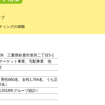
ップ
ティングの体験
0806 三重県鈴鹿市算所二丁目5-1
マーケット事業、宅配事業 他
月
名（男性660名、女性1,764名、うち正
2名）
（2018年グループ総計）