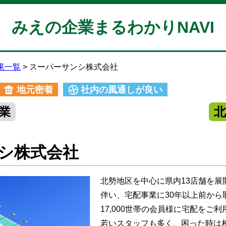
みえの企業まるわかりNAVI
果一覧
スーパーサンシ株式会社
地元密着
社内の風通しが良い
業
シ株式会社
北勢地区を中心に県内13店舗を展
伴い、宅配事業に30年以上前から
17,000世帯の会員様に宅配をご
若いスタッフも多く、困った時は