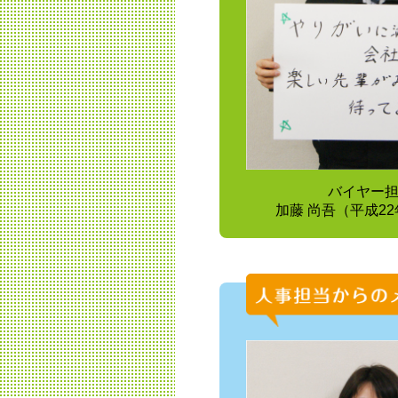
バイヤー
加藤 尚吾（平成2