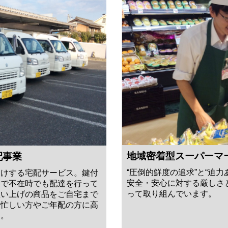
地域密着型スーパーマ
配事業
“圧倒的鮮度の追求”と“迫
届けする宅配サービス。鍵付
安全・安心に対する厳しさ
スで不在時でも配達を行って
って取り組んでいます。
買い上げの商品をご自宅まで
も忙しい方やご年配の方に高
す。