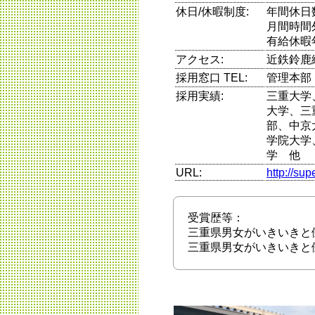
休日/休暇制度:
年間休日
月間時間
有給休暇
アクセス:
近鉄鈴鹿
採用窓口 TEL:
管理本部 T
採用実績:
三重大学
大学、三
部、中京
学院大学
学 他
URL:
http://su
受賞歴等：
三重県男女がいきいきと
三重県男女がいきいきと