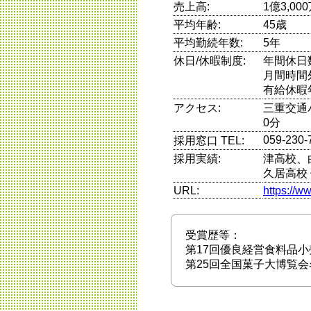
売上高:
1億3,0
平均年齢:
45歳
平均勤続年数:
5年
休日/休暇制度:
年間休日
月間時間
有給休暇
アクセス:
三重交通
0分
059-230-
採用窓口 TEL:
採用実績:
津高校、
久居高校
URL:
https://w
受賞歴等：
第17回優良経営食料品小
第25回全国菓子大博覧会