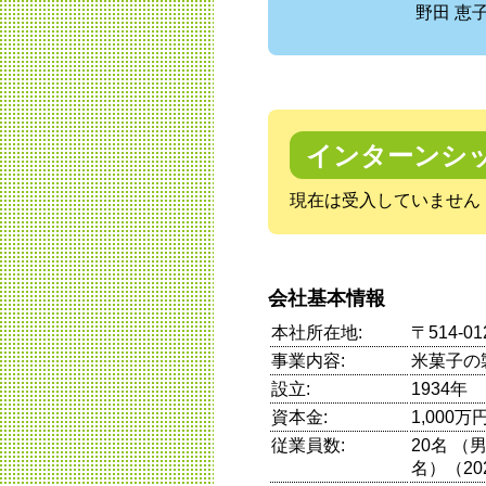
野田 恵
インターンシ
現在は受入していません
会社基本情報
本社所在地:
〒514-
事業内容:
米菓子の
設立:
1934年
資本金:
1,000万
従業員数:
20名 （
名）（20