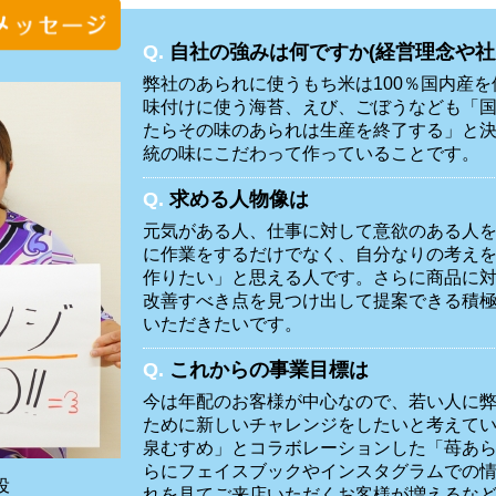
Q.
自社の強みは何ですか(経営理念や社
弊社のあられに使うもち米は100％国内産
味付けに使う海苔、えび、ごぼうなども「
たらその味のあられは生産を終了する」と
統の味にこだわって作っていることです。
Q.
求める人物像は
元気がある人、仕事に対して意欲のある人
に作業をするだけでなく、自分なりの考え
作りたい」と思える人です。さらに商品に
改善すべき点を見つけ出して提案できる積
いただきたいです。
Q.
これからの事業目標は
今は年配のお客様が中心なので、若い人に
ために新しいチャレンジをしたいと考えて
泉むすめ」とコラボレーションした「苺あ
らにフェイスブックやインスタグラムでの
役
れを見てご来店いただくお客様が増えるな