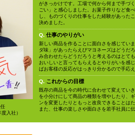
がきっかけです。工場で何から何まで手づ
ごい」と感心しました。お菓子作りなど食
し、ものづくりの仕事をした経験があった
決めました。
Q.
仕事のやりがい
新しい商品を作ることに面白さを感じてい
ダ味」があったらえびマヨネーズはどうだ
み合わせたらどうだろうと考えるのはとて
おいしいと言ってもらえるとやりがいを感
ばお客様の反応がはっきり分かるので手応
Q.
これからの目標
既存の商品を今の時代に合わせて変えてい
を小分けにして商品の種類を増やしたり、
ンを変更したりともっと改良できることは
主任
また、仕事の楽しさや面白さを若手社員に
1年度入社）