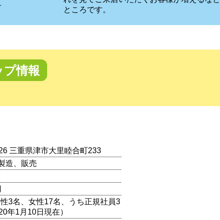
子
ところです。
ップ情報
0126 三重県津市大里睦合町233
製造、販売
円
男性3名、女性17名、うち正規社員3
20年1月10日現在）