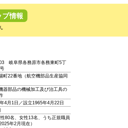
ップ情報
ん
0103 岐阜県各務原市各務東町5丁
0号
陽町22番地（航空機部品生産協同
機器部品の機械加工及び治工具の
作
7年4月1日／設立1965年4月22日
円
男性80名、女性13名、うち正規職員
2025年2月現在）