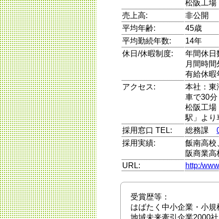
松阪工場
売上高:
非公開
平均年齢:
45歳
平均勤続年数:
14年
休日/休暇制度:
年間休日
月間時間
有給休暇
アクセス:
本社：東
車で30分
松阪工場
駅」より
採用窓口 TEL:
総務課
採用実績:
飯南高校
阪商業高
URL:
http:/www
受賞歴等：
はばたく中小企業・小規模
地域未来牽引企業2000社