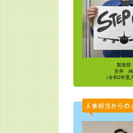
製造部
吉井 
（令和2年度