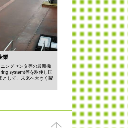
企業
シニングセンタ等の最新機
cturing system)等を駆使し国
団として、未来へ大きく躍