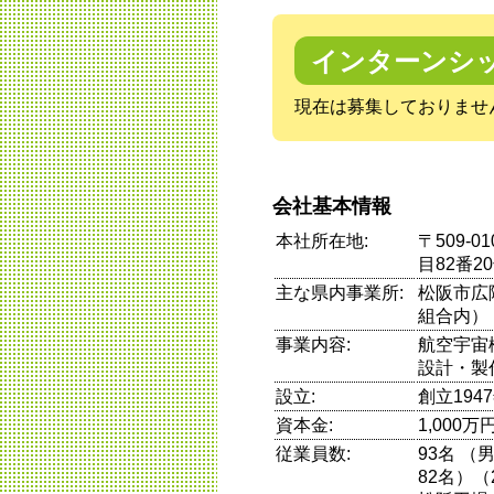
インターンシ
現在は募集しておりませ
会社基本情報
本社所在地:
〒509-
目82番2
主な県内事業所:
松阪市広
組合内）
事業内容:
航空宇宙
設計・製
設立:
創立194
資本金:
1,000万
従業員数:
93名 （
82名）（