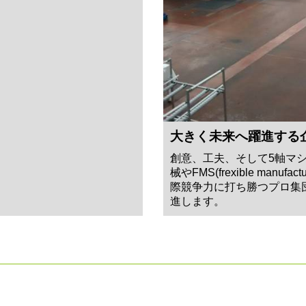
大きく未来へ躍進する
創意、工夫、そして5軸マ
械やFMS(frexible manufa
際競争力に打ち勝つプロ集
進します。