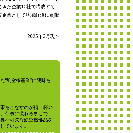
きた企業10社で構成する
核企業として地域経済に貢献
2025年3月現在
た“航空機産業”に興味を
た事をこなすのが精一杯の
で、仕事に慣れる事もで
必要不可欠な航空機部品を
をしています。