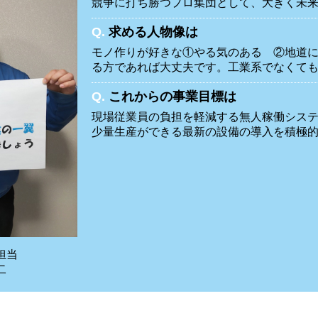
競争に打ち勝つプロ集団として、大きく未
Q.
求める人物像は
モノ作りが好きな①やる気のある ②地道
る方であれば大丈夫です。工業系でなくて
Q.
これからの事業目標は
現場従業員の負担を軽減する無人稼働シス
少量生産ができる最新の設備の導入を積極
用担当
二