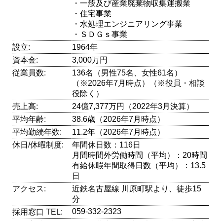
・一般及び産業廃棄物収集運搬業
・住宅事業
・水処理エンジニアリング事業
・ＳＤＧｓ事業
設立:
1964年
資本金:
3,000万円
従業員数:
136名（男性75名、女性61名）
（※2026年7月時点）（※役員・相談
役除く）
売上高:
24億7,377万円（2022年3月決算）
平均年齢:
38.6歳（2026年7月時点）
平均勤続年数:
11.2年（2026年7月時点）
休日/休暇制度:
年間休日数：116日
月間時間外労働時間（平均）：20時間
有給休暇年間取得日数（平均）：13.5
日
アクセス:
近鉄名古屋線 川原町駅より、徒歩15
分
059-332-2323
採用窓口 TEL: