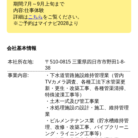
期間:7月～9月上旬まで
内容:仕事体験
詳細は
こちら
をご覧ください。
※ご予約はマイナビ2028より
会社基本情報
本社所在地:
〒510-0815 三重県四日市市野田1-8-
38
事業内容:
・下水道管路施設維持管理業（管内
TVカメラ調査、各種工法下水管渠更
新・更生・改築工事、各種管渠清掃、
特殊浚渫工事等）
・土木一式及び管工事業
・水処理施設の設計・施工、維持管理
業
・ビルメンテナンス業（貯水槽維持管
理、改修・改築工事、パイプクリーニ
ング・ライニング工事等）