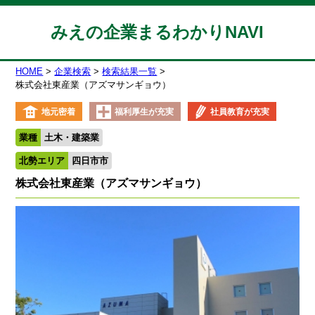
みえの企業まるわかりNAVI
HOME
企業検索
検索結果一覧
株式会社東産業（アズマサンギョウ）
地元密着
福利厚生が充実
社員教育が充実
業種
土木・建築業
北勢エリア
四日市市
株式会社東産業（アズマサンギョウ）