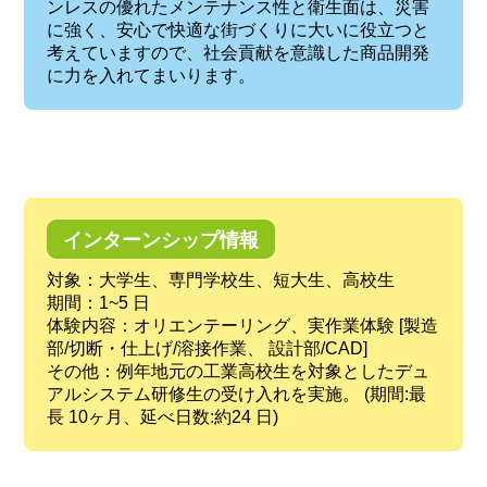
ンレスの優れたメンテナンス性と衛生面は、災害
に強く、安心で快適な街づくりに大いに役立つと
考えていますので、社会貢献を意識した商品開発
に力を入れてまいります。
インターンシップ情報
対象：大学生、専門学校生、短大生、高校生
期間：1~5 日
体験内容：オリエンテーリング、実作業体験 [製造
部/切断・仕上げ/溶接作業、 設計部/CAD]
その他：例年地元の工業高校生を対象としたデュ
アルシステム研修生の受け入れを実施。 (期間:最
長 10ヶ月、延べ日数:約24 日)