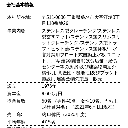
会社基本情報
本社所在地:
〒511-0836 三重県桑名市大字江場3丁
目118番地26
事業内容:
ステンレス製グレーチング/ステンレス
製玄関マット/ステンレス製スリムスリ
ットグレーチング /ステンレス製トラ
フ・ピット蓋/ステンレス製床板/「水
害対策用フロート式自動止水板 ユニッ
ト」、等 建築物(含む飲食店舗・給食
センター等の厨房)及び建築物周辺外
構部 用[意匠性・機能性]及びプラント
施設用 建築金物の製造・販売
設立:
1973年
資本金:
9,600万円
従業員数:
50名 （男性40名、女性10名、うち正
規社員34名）（2021年6月1日現在）
売上高:
約11億円（2020年度）
平均年齢:
47.5歳