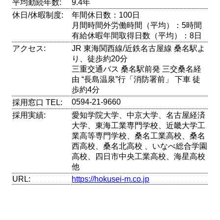
平均勤続年数:
9.4年
休日/休暇制度:
年間休日数：100日
月間時間外労働時間（平均）：5時間
有給休暇年間取得日数（平均）：8日
アクセス:
JR 東海関西線/近鉄名古屋線 桑名駅よ
り、徒歩約20分
三重交通バス 桑名駅前発 三交桑名経
由 “長島温泉”行「消防署前」 下車 徒
歩約4分
0594-21-9660
採用窓口 TEL:
採用実績:
愛知学院大学、中京大学、名古屋経済
大学、東海工業専門学校、近畿大学工
業高等専門学校、桑名工業高校、桑名
西高校、桑名北高校 、いなべ総合学園
高校、四日市中央工業高校、海星高校
他
URL:
https://hokusei-m.co.jp