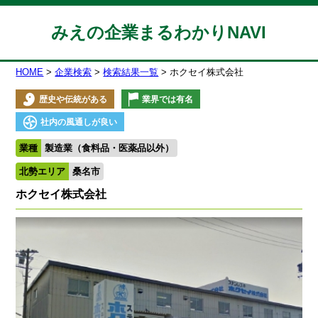
みえの企業まるわかりNAVI
HOME
企業検索
検索結果一覧
ホクセイ株式会社
歴史や伝統がある
業界では有名
社内の風通しが良い
業種
製造業（食料品・医薬品以外）
北勢エリア
桑名市
ホクセイ株式会社