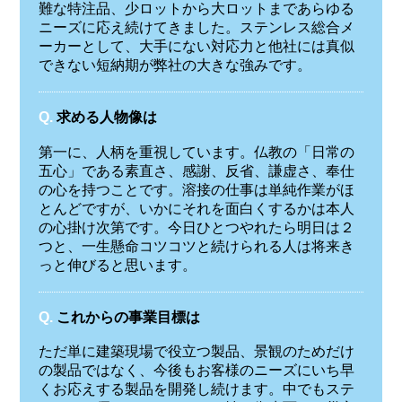
難な特注品、少ロットから大ロットまであらゆる
ニーズに応え続けてきました。ステンレス総合メ
ーカーとして、大手にない対応力と他社には真似
できない短納期が弊社の大きな強みです。
Q.
求める人物像は
第一に、人柄を重視しています。仏教の「日常の
五心」である素直さ、感謝、反省、謙虚さ、奉仕
の心を持つことです。溶接の仕事は単純作業がほ
とんどですが、いかにそれを面白くするかは本人
の心掛け次第です。今日ひとつやれたら明日は２
つと、一生懸命コツコツと続けられる人は将来き
っと伸びると思います。
Q.
これからの事業目標は
ただ単に建築現場で役立つ製品、景観のためだけ
の製品ではなく、今後もお客様のニーズにいち早
くお応えする製品を開発し続けます。中でもステ